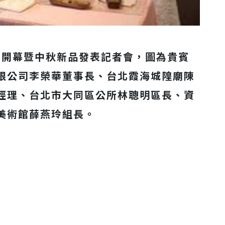
店開幕暨中秋新品發表記者會，圖為貴賓
限公司李榮華董事長、台北霞海城隍廟陳
經理、台北市大同區公所林聰明區長、資
美術館薛燕玲組長。