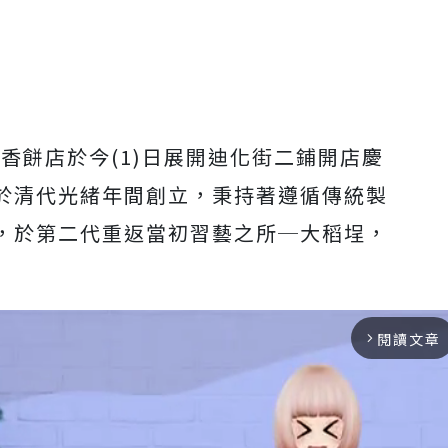
香餅店於今(1)日展開迪化街二鋪開店慶
於清代光緒年間創立，秉持著遵循傳統製
，於第二代重返當初習藝之所─大稻埕，
閱讀文章
arrow_forward_ios