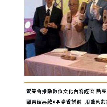
資策會推動數位文化內容經濟
點亮
國美館典藏
x
李亭香餅舖
用藝術對