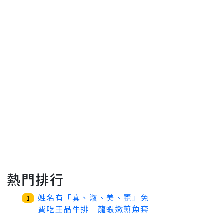
熱門排行
姓名有「真、淑、美、麗」免
1
費吃王品牛排 龍蝦嫩煎魚套