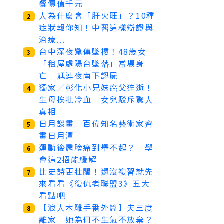
餐價值千元
人為什麼會「肝火旺」？10種
2
症狀報你知！中醫這樣辯證與
治療...
台中深夜驚傳墜樓！48歲女
3
「租屋處陽台墜落」當場身
亡 尪連夜南下認屍
獨家／彰化小兄妹癌父猝逝！
4
生母挨批冷血 女兒駁斥驚人
真相
日月談畫 百位知名藝術家齊
5
畫日月潭
運動後肩膀痛到舉不起？ 學
6
會這2招能緩解
比史詩更壯闊！還沒複習就先
7
來看看《復仇者聯盟3》五大
看點吧
【浪人木雕手番外篇】夫三度
8
離家 她為何不生氣不放棄？