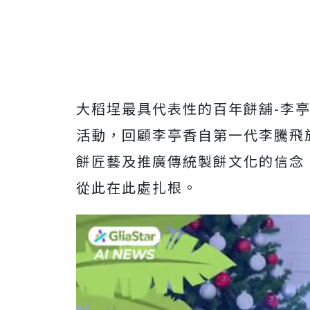
大稻埕最具代表性的百年餅舖-李亭
活動，回顧李亭香自第一
代李騰飛
餅匠藝及推廣傳統製餅文化的信念
從此在此處扎根。