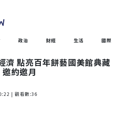
會
政治
財經
生活
國際
經濟 點亮百年餅藝國美館典藏
，邀約邀月
0:22
| 觀看數:
36