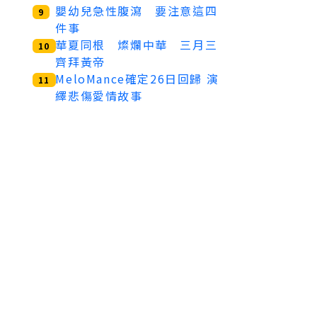
嬰幼兒急性腹瀉 要注意這四
9
件事
華夏同根 燦爛中華 三月三
10
齊拜黃帝
MeloMance確定26日回歸 演
11
繹悲傷愛情故事