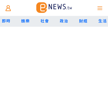
即時
娛樂
社會
政治
財經
生活