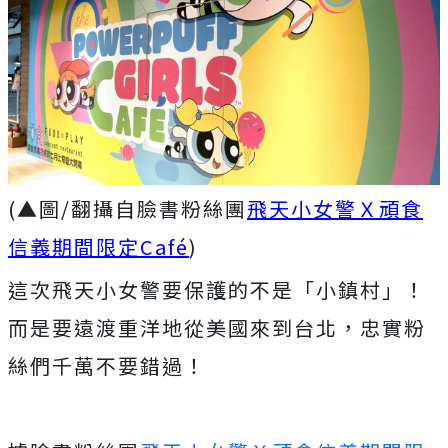
(▲圖/翻攝自臉書粉絲團
飛天小女警Ｘ頑食
信義期間限定Café
)
這次飛天小女警要保護的不是「小鎮村」！
而是要遠渡重洋地從美國來到台北，忠實粉
絲們千萬不要錯過！