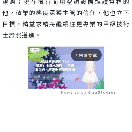
證照；現在擁有商用空調設備維護資格的
他，敬業的態度深獲主管的信任，他也立下
目標，精益求精將繼續往更專業的甲級技術
士證照邁進。
閱讀文章
arrow_forward_ios
Powered by 
GliaStudios
Mute