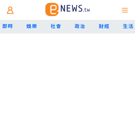
即時
娛樂
社會
政治
財經
生活