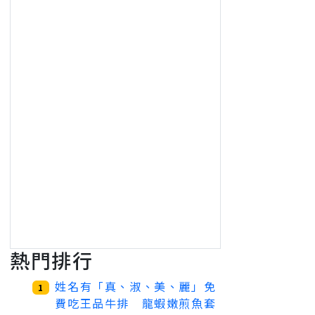
熱門排行
姓名有「真、淑、美、麗」免
1
費吃王品牛排 龍蝦嫩煎魚套