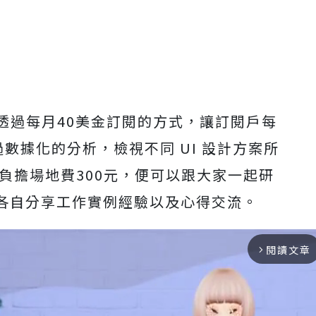
站，透過每月40美金訂閱的方式，讓訂閱戶每
過數據化的分析，檢視不同 UI 設計方案所
只要負擔場地費300元，便可以跟大家一起研
例，並各自分享工作實例經驗以及心得交流。
閱讀文章
arrow_forward_ios