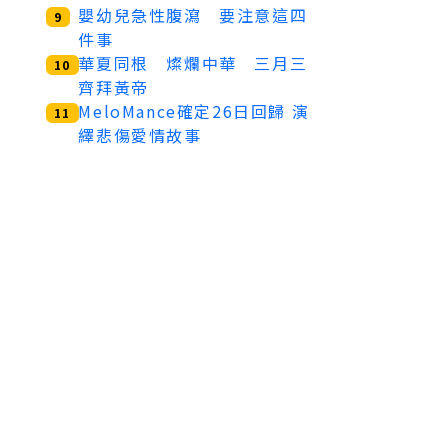
嬰幼兒急性腹瀉 要注意這四
9
件事
華夏同根 燦爛中華 三月三
10
齊拜黃帝
MeloMance確定26日回歸 演
11
繹悲傷愛情故事