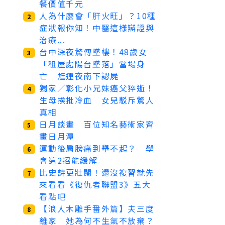
餐價值千元
人為什麼會「肝火旺」？10種
2
症狀報你知！中醫這樣辯證與
治療...
台中深夜驚傳墜樓！48歲女
3
「租屋處陽台墜落」當場身
亡 尪連夜南下認屍
獨家／彰化小兄妹癌父猝逝！
4
生母挨批冷血 女兒駁斥驚人
真相
日月談畫 百位知名藝術家齊
5
畫日月潭
運動後肩膀痛到舉不起？ 學
6
會這2招能緩解
比史詩更壯闊！還沒複習就先
7
來看看《復仇者聯盟3》五大
看點吧
【浪人木雕手番外篇】夫三度
8
離家 她為何不生氣不放棄？