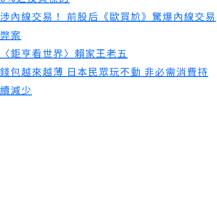
涉內線交易！ 前股后《歐買尬》驚爆內線交易
弊案
〈鉅亨看世界〉賴家王老五
錢包越來越薄 日本民眾玩不動 非必需消費持
續減少