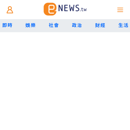
即時
娛樂
社會
政治
財經
生活