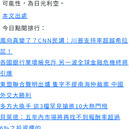
可能性，為日元利空。
本文出處
今日點閱排行：
風向真變了？CNN民調：川普支持率超越希拉
蕊！
各國銀行業壞帳充斥 另一波全球金融危機終將
引爆
東盟聯合聲明出爐 隻字不提南海仲裁案 中國
外交大勝利
多方大換手 這3檔罕見搶進10大熱門榜
貝萊德：五年內市場將再找不到報酬率超過
6%之投資標的