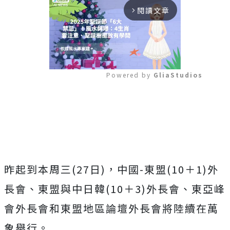
閱讀文章
arrow_forward_ios
Powered by 
GliaStudios
Mute
昨起到本周三(27日)，中國-東盟(10＋1)外
長會、東盟與中日韓(10＋3)外長會、東亞峰
會外長會和東盟地區論壇外長會將陸續在萬
象舉行。