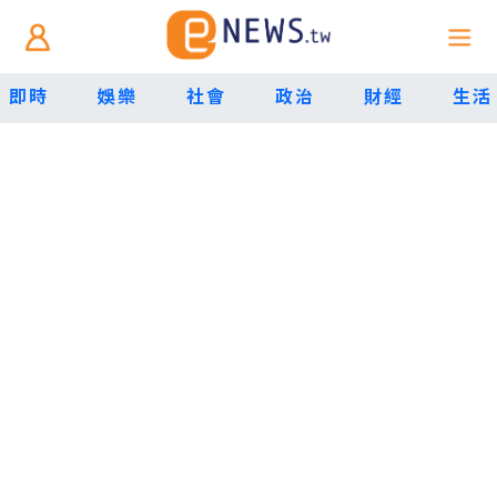
即時
娛樂
社會
政治
財經
生活