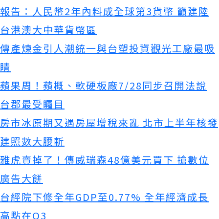
報告：人民幣2年內料成全球第3貨幣 籲建陸
台港澳大中華貨幣區
傳產煉金引人潮統一與台塑投資觀光工廠最吸
睛
蘋果周！蘋概、軟硬板廠7/28同步召開法說
台郡最受矚目
房市冰原期又遇房屋增稅來亂 北市上半年核發
建照數大腰斬
雅虎賣掉了！傳威瑞森48億美元買下 搶數位
廣告大餅
台經院下修全年GDP至0.77% 全年經濟成長
高點在Q3