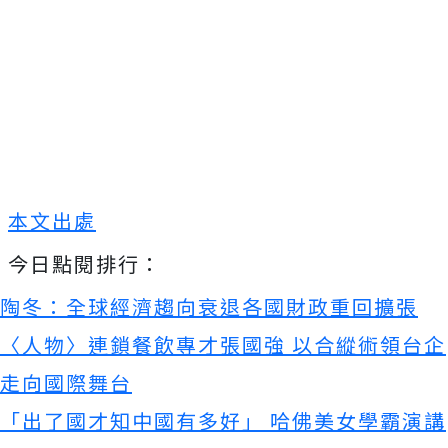
本文出處
今日點閱排行：
陶冬：全球經濟趨向衰退各國財政重回擴張
〈人物〉連鎖餐飲專才張國強 以合縱術領台企
走向國際舞台
「出了國才知中國有多好」 哈佛美女學霸演講