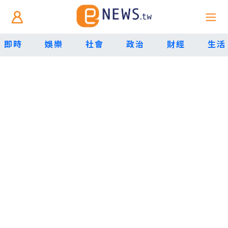
即時
娛樂
社會
政治
財經
生活