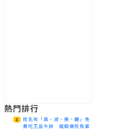
熱門排行
姓名有「真、淑、美、麗」免
1
費吃王品牛排 龍蝦嫩煎魚套