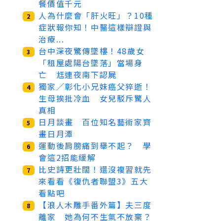
餐價值千元
人為什麼會「肝火旺」？10種
2
症狀報你知！中醫這樣辯證與
治療...
台中深夜驚傳墜樓！48歲女
3
「租屋處陽台墜落」當場身
亡 尪連夜南下認屍
獨家／彰化小兄妹癌父猝逝！
4
生母挨批冷血 女兒駁斥驚人
真相
日月談畫 百位知名藝術家齊
5
畫日月潭
運動後肩膀痛到舉不起？ 學
6
會這2招能緩解
比史詩更壯闊！還沒複習就先
7
來看看《復仇者聯盟3》五大
看點吧
【浪人木雕手番外篇】夫三度
8
離家 她為何不生氣不放棄？