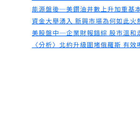
能源盤後─美鑽油井數上升加重基本
資金大舉湧入 新興市場為何如此火
美股盤中─企業財報錯綜 股市溫和
〈分析〉北約升級圍堵俄羅斯 有效