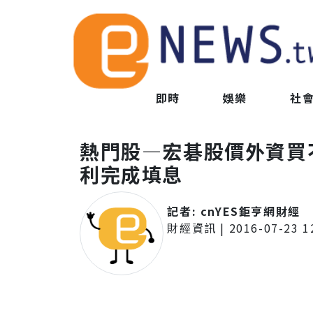
即時
娛樂
社
熱門股—宏碁股價外資買不
利完成填息
記者:
cnYES鉅亨網財經
財經資訊
|
2016-07-23 1