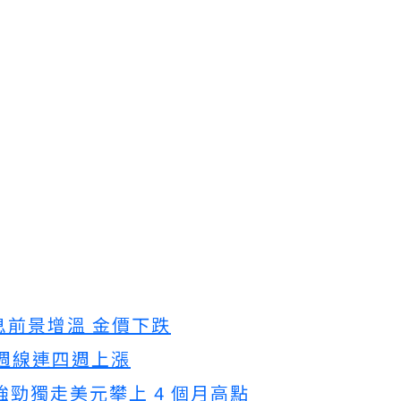
息前景增溫 金價下跌
 週線連四週上漲
勁獨走美元攀上 4 個月高點