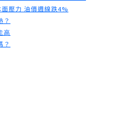
面壓力 油價週線跌4%
熱？
走高
嗎？