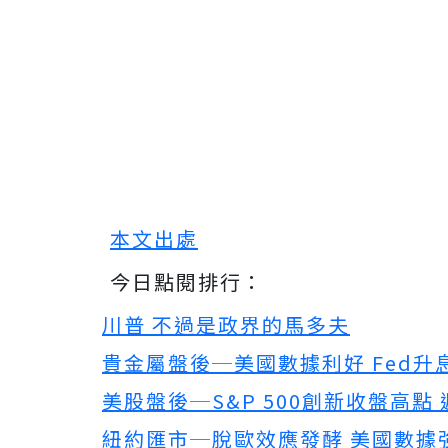
本文出處
今日點閱排行：
川普 不過是政界的馬多夫
貴金屬盤後─美國數據利好 Fed升
美股盤後─S&P 500創新收盤高點
紐約匯市─脫歐效應發酵 美國數據強