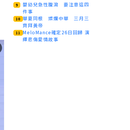
嬰幼兒急性腹瀉 要注意這四
9
件事
華夏同根 燦爛中華 三月三
10
齊拜黃帝
MeloMance確定26日回歸 演
11
繹悲傷愛情故事