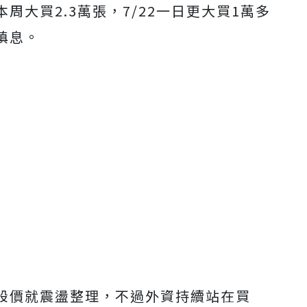
大買2.3萬張，7/22一日更大買1萬多
填息。
股價就震盪整理，不過外資持續站在買