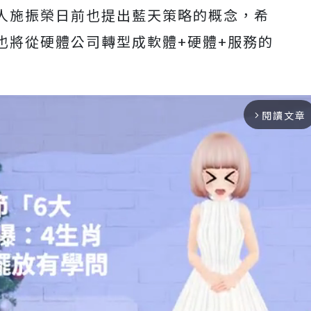
人施振榮日前也提出藍天策略的概念，希
也將從硬體公司轉型成軟體+硬體+服務的
閱讀文章
arrow_forward_ios