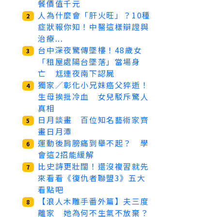
餐價值千元
人為什麼會「肝火旺」？10種
2
症狀報你知！中醫這樣辯證與
治療...
台中深夜驚傳墜樓！48歲女
3
「租屋處陽台墜落」當場身
亡 尪連夜南下認屍
獨家／彰化小兄妹癌父猝逝！
4
生母挨批冷血 女兒駁斥驚人
真相
日月談畫 百位知名藝術家齊
5
畫日月潭
運動後肩膀痛到舉不起？ 學
6
會這2招能緩解
比史詩更壯闊！還沒複習就先
7
來看看《復仇者聯盟3》五大
看點吧
【浪人木雕手番外篇】夫三度
8
離家 她為何不生氣不放棄？