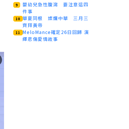
嬰幼兒急性腹瀉 要注意這四
9
件事
華夏同根 燦爛中華 三月三
10
齊拜黃帝
MeloMance確定26日回歸 演
11
繹悲傷愛情故事