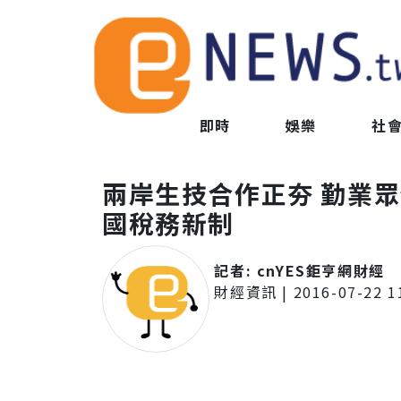
即時
娛樂
社
兩岸生技合作正夯 勤業
國稅務新制
記者:
cnYES鉅亨網財經
財經資訊
|
2016-07-22 1