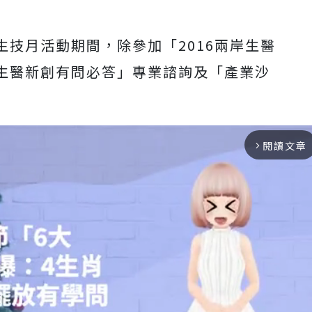
技月活動期間，除參加「2016兩岸生醫
生醫新創有問必答」專業諮詢及「產業沙
閱讀文章
arrow_forward_ios