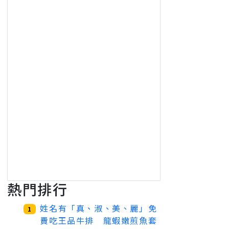
熱門排行
姓名有「真、淑、美、麗」免
1
費吃王品牛排 龍蝦嫩煎魚套