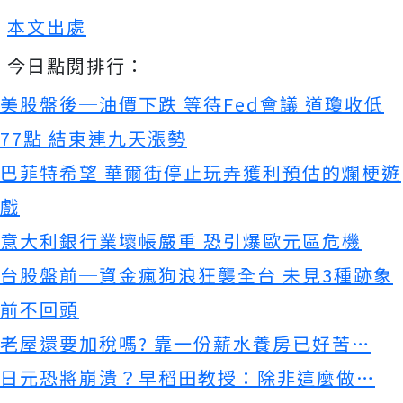
本文出處
今日點閱排行：
美股盤後─油價下跌 等待Fed會議 道瓊收低
77點 結束連九天漲勢
巴菲特希望 華爾街停止玩弄獲利預估的爛梗遊
戲
意大利銀行業壞帳嚴重 恐引爆歐元區危機
台股盤前─資金瘋狗浪狂襲全台 未見3種跡象
前不回頭
老屋還要加稅嗎? 靠一份薪水養房已好苦…
日元恐將崩潰？早稻田教授：除非這麼做…