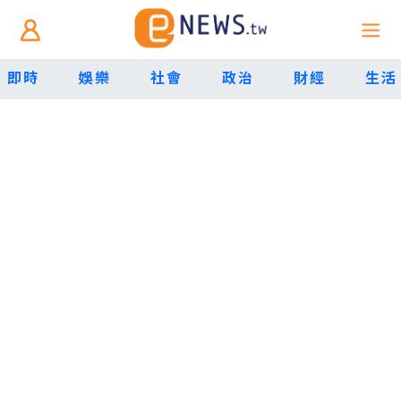
即時
娛樂
社會
政治
財經
生活