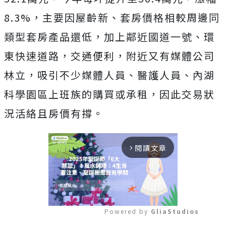
8.3%，主要因屋齡新、套房價格相較周邊同
類型套房產品還低，加上鄰近國道一號、環
東快速道路，交通便利，附近又有媒體公司
林立，吸引不少媒體人員、醫護人員、內湖
科學園區上班族的購買或承租，因此交易狀
況活絡且房價有撐。
閱讀文章
arrow_forward_ios
Powered by 
GliaStudios