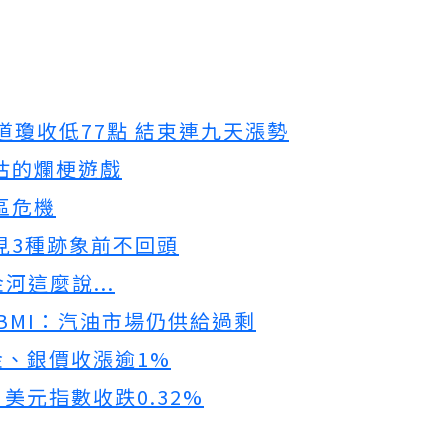
 道瓊收低77點 結束連九天漲勢
估的爛梗遊戲
區危機
見3種跡象前不回頭
這麼說...
構BMI：汽油市場仍供給過剩
金、銀價收漲逾1%
美元指數收跌0.32%