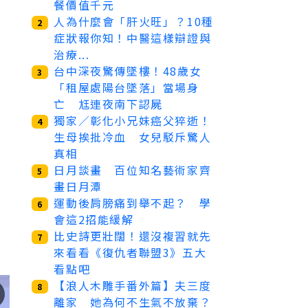
餐價值千元
人為什麼會「肝火旺」？10種
2
症狀報你知！中醫這樣辯證與
治療...
台中深夜驚傳墜樓！48歲女
3
「租屋處陽台墜落」當場身
亡 尪連夜南下認屍
獨家／彰化小兄妹癌父猝逝！
4
生母挨批冷血 女兒駁斥驚人
真相
日月談畫 百位知名藝術家齊
5
畫日月潭
運動後肩膀痛到舉不起？ 學
6
會這2招能緩解
比史詩更壯闊！還沒複習就先
7
來看看《復仇者聯盟3》五大
看點吧
【浪人木雕手番外篇】夫三度
8
離家 她為何不生氣不放棄？