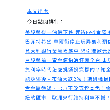
本文出處
今日點閱排行：
美股盤後─油價下跌 等待Fed會議
巴菲特希望 華爾街停止玩弄獲利預
意大利銀行業壞帳嚴重 恐引爆歐元
台股盤前─資金瘋狗浪狂襲全台 未
負利率時代怎麼挑選投資標的？謝金河
能源盤後 - 布油大跌2%！調研機
貴金屬盤後 - ECB不改寬鬆本色！
紐約匯市 - 歐洲央行維持利率不變！