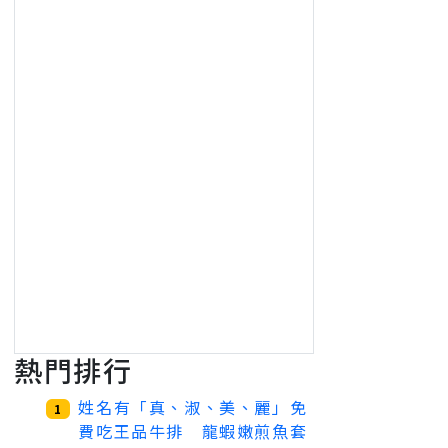
熱門排行
姓名有「真、淑、美、麗」免
1
費吃王品牛排 龍蝦嫩煎魚套