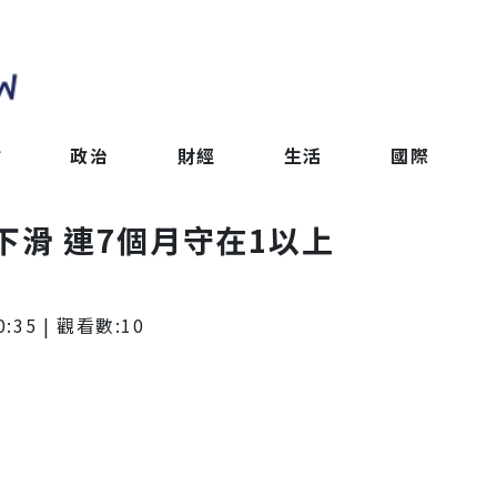
會
政治
財經
生活
國際
月下滑 連7個月守在1以上
0:35
| 觀看數:
10