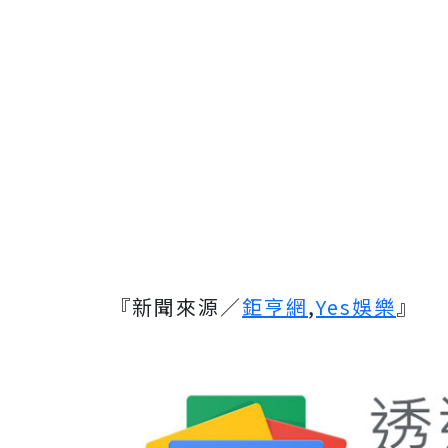
『新聞來源／
鉅亨網
,
Yes娛樂
』