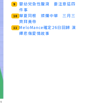
嬰幼兒急性腹瀉 要注意這四
9
件事
華夏同根 燦爛中華 三月三
10
齊拜黃帝
MeloMance確定26日回歸 演
11
繹悲傷愛情故事
os