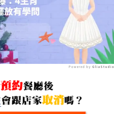
Powered by 
GliaStudi
Mute