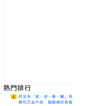
熱門排行
姓名有「真、淑、美、麗」免
1
費吃王品牛排 龍蝦嫩煎魚套