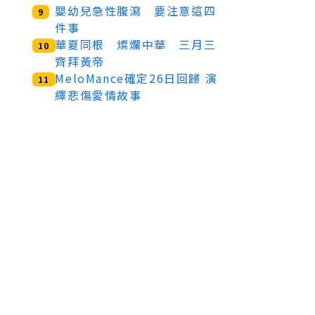
嬰幼兒急性腹瀉 要注意這四
9
件事
華夏同根 燦爛中華 三月三
10
齊拜黃帝
MeloMance確定26日回歸 演
11
繹悲傷愛情故事