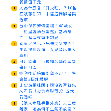
餐價值千元
人為什麼會「肝火旺」？10種
2
症狀報你知！中醫這樣辯證與
治療...
台中深夜驚傳墜樓！48歲女
3
「租屋處陽台墜落」當場身
亡 尪連夜南下認屍
獨家／彰化小兄妹癌父猝逝！
4
生母挨批冷血 女兒駁斥驚人
真相
日月談畫 百位知名藝術家齊
5
畫日月潭
運動後肩膀痛到舉不起？ 學
6
會這2招能緩解
比史詩更壯闊！還沒複習就先
7
來看看《復仇者聯盟3》五大
看點吧
【浪人木雕手番外篇】夫三度
8
離家 她為何不生氣不放棄？