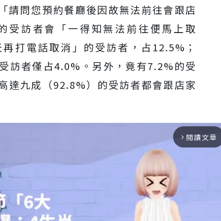
詢問：「請問您預約餐廳後因故無法前往會跟店
的受訪者會「一得知無法前往便馬上取
天再打電話取消」的受訪者，占12.5%；
訪者僅占4.0%。另外，竟有7.2%的受
達九成（92.8%）的受訪者都會跟店家
閱讀文章
arrow_forward_ios