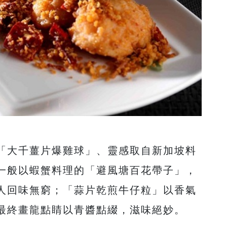
「大千薑片爆雞球」、靈感取自新加坡料
一般以蝦蟹料理的「避風塘百花帶子」，
人回味無窮；「蒜片乾煎牛仔粒」以香氣
最終畫龍點睛以青醬點綴，滋味絕妙。