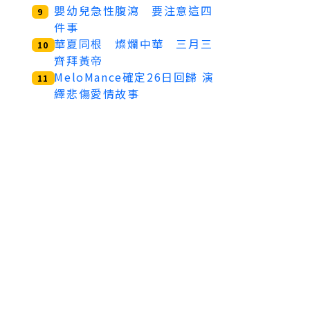
嬰幼兒急性腹瀉 要注意這四
9
件事
華夏同根 燦爛中華 三月三
10
齊拜黃帝
MeloMance確定26日回歸 演
11
繹悲傷愛情故事