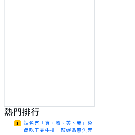
熱門排行
姓名有「真、淑、美、麗」免
1
費吃王品牛排 龍蝦嫩煎魚套