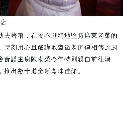
酒店
功夫著稱，在食不厭精地堅持廣東老菜的
，時刻用心且嚴謹地遵循老師傅相傳的廚
舍食譜主廚陳泰榮今年特別親自前往澳
，推出數十道全新粵味佳餚。