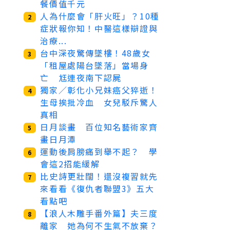
餐價值千元
人為什麼會「肝火旺」？10種
2
症狀報你知！中醫這樣辯證與
治療...
台中深夜驚傳墜樓！48歲女
3
「租屋處陽台墜落」當場身
亡 尪連夜南下認屍
獨家／彰化小兄妹癌父猝逝！
4
生母挨批冷血 女兒駁斥驚人
真相
日月談畫 百位知名藝術家齊
5
畫日月潭
運動後肩膀痛到舉不起？ 學
6
會這2招能緩解
比史詩更壯闊！還沒複習就先
7
來看看《復仇者聯盟3》五大
看點吧
【浪人木雕手番外篇】夫三度
8
離家 她為何不生氣不放棄？