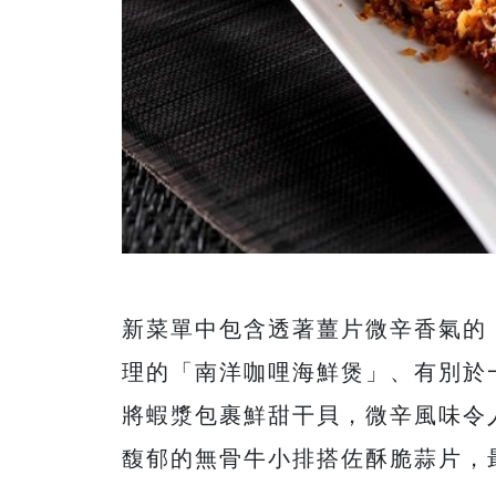
新菜
單中
包含透著薑片微辛香氣的
理的「南洋咖哩海鮮煲」、有別於
將蝦漿包裹鮮甜干貝，微辛風味令
馥郁的無骨牛小排搭佐酥脆蒜片，