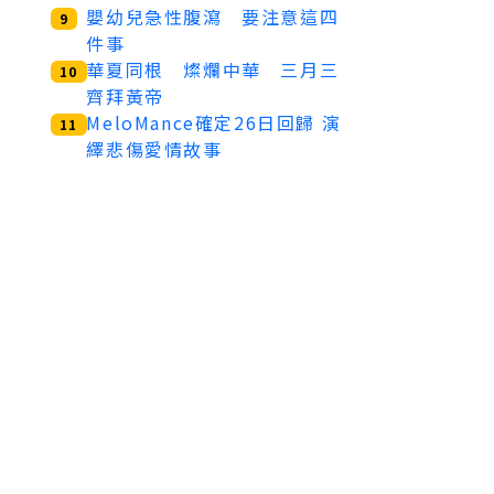
嬰幼兒急性腹瀉 要注意這四
9
件事
華夏同根 燦爛中華 三月三
10
齊拜黃帝
MeloMance確定26日回歸 演
11
繹悲傷愛情故事