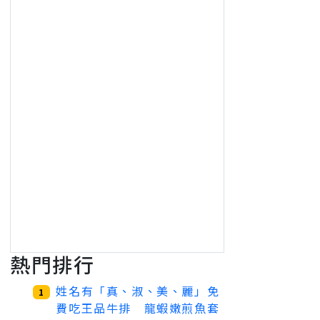
熱門排行
姓名有「真、淑、美、麗」免
1
費吃王品牛排 龍蝦嫩煎魚套