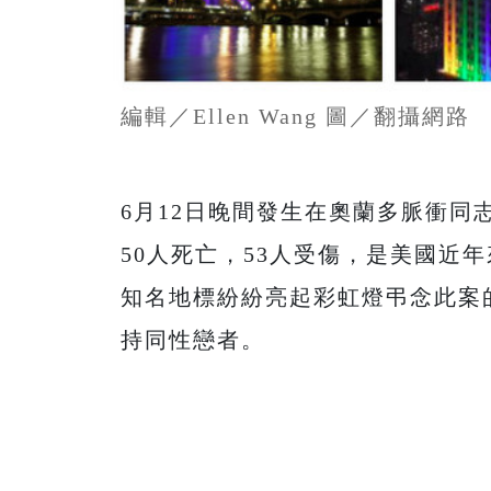
編輯／Ellen Wang 圖／翻攝網路
6月12日晚間發生在奧蘭多脈衝同志夜店
50人死亡，53人受傷，是美國近
知名地標紛紛亮起彩虹燈弔念此案
持同性戀者。