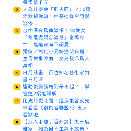
餐價值千元
人為什麼會「肝火旺」？10種
2
症狀報你知！中醫這樣辯證與
治療...
台中深夜驚傳墜樓！48歲女
3
「租屋處陽台墜落」當場身
亡 尪連夜南下認屍
獨家／彰化小兄妹癌父猝逝！
4
生母挨批冷血 女兒駁斥驚人
真相
日月談畫 百位知名藝術家齊
5
畫日月潭
運動後肩膀痛到舉不起？ 學
6
會這2招能緩解
比史詩更壯闊！還沒複習就先
7
來看看《復仇者聯盟3》五大
看點吧
【浪人木雕手番外篇】夫三度
8
離家 她為何不生氣不放棄？