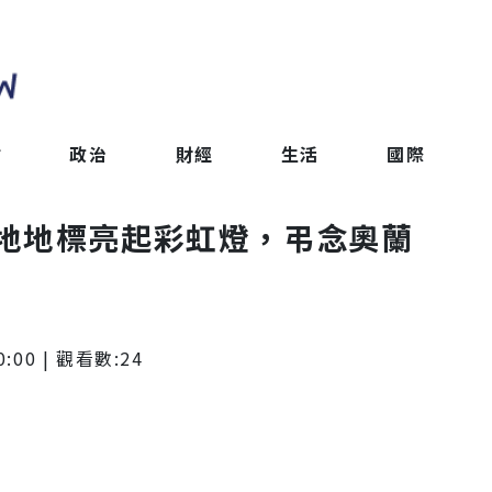
會
政治
財經
生活
國際
地地標亮起彩虹燈，弔念奧蘭
0:00
| 觀看數:
24