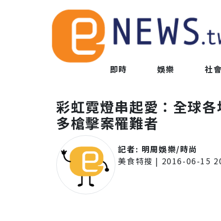
即時
娛樂
社
彩虹霓燈串起愛：全球各
多槍擊案罹難者
記者:
明周娛樂/時尚
美食特搜
|
2016-06-15 2