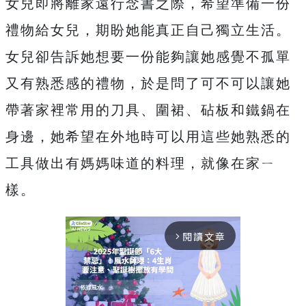
女兒即將離家遠行念書之際，希望準備一份
禮物給女兒，期盼她能真正自己獨立生活。
女兒卻告訴她想要一份能夠讓她感覺不孤單
又有熟悉感的禮物，於是問了可不可以讓她
帶著家裡常用的刀具、圍裙、砧板和鐵鍋在
身邊，她希望在外地時可以用這些她熟悉的
工具做出有媽媽味道的料理，就像在家ㄧ
樣。
閱讀文章
arrow_forward_ios