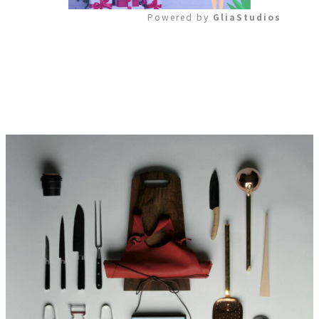
Powered by 
GliaStudios
Mute