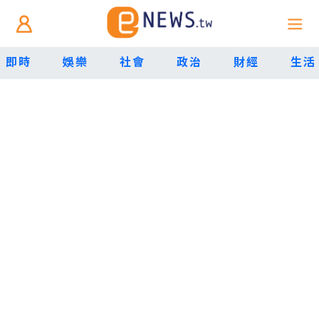
即時
娛樂
社會
政治
財經
生活