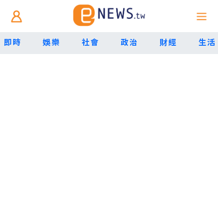
即時
娛樂
社會
政治
財經
生活