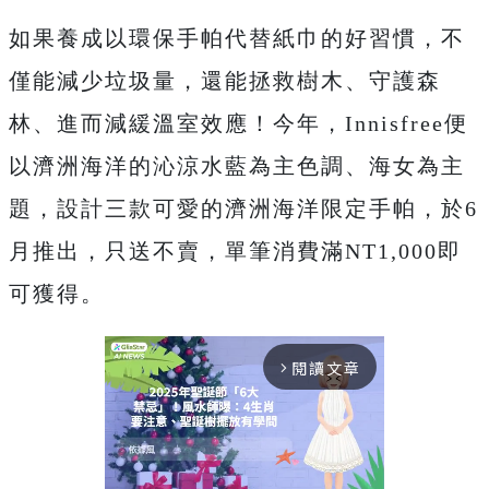
如果養成以環保手帕代替紙巾的好習慣，不
僅能減少垃圾量，還能拯救樹木、守護森
林、進而減緩溫室效應！今年，Innisfree便
以濟洲海洋的沁涼水藍為主色調、海女為主
題，設計三款可愛的濟洲海洋限定手帕，於6
月推出，只送不賣，單筆消費滿NT1,000即
可獲得。
閱讀文章
arrow_forward_ios