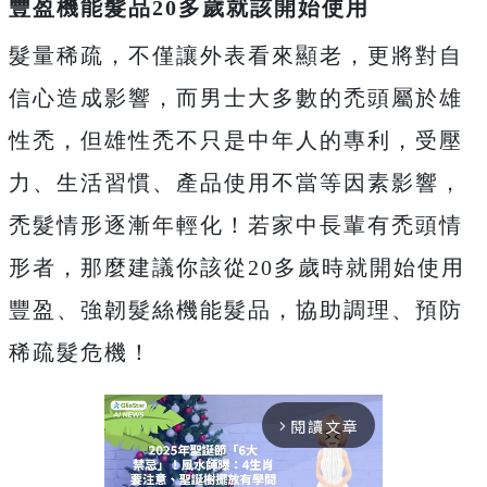
豐盈機能髮品20多歲就該開始使用
髮量稀疏，不僅讓外表看來顯老，更將對自
信心造成影響，而男士大多數的禿頭屬於雄
性禿，但雄性禿不只是中年人的專利，受壓
力、生活習慣、產品使用不當等因素影響，
禿髮情形逐漸年輕化！若家中長輩有禿頭情
形者，那麼建議你該從20多歲時就開始使用
豐盈、強韌髮絲機能髮品，協助調理、預防
稀疏髮危機！
閱讀文章
arrow_forward_ios