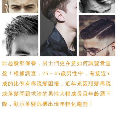
比起臉部保養，男士們更在意如何讓髮量豐
盈！根據調查，25－45歲男性中，有接近5
成的比例有稀疏髮困擾，近年來因頭髮稀疏
或落髮問題求診的男性大幅成長且年齡層下
降，顯示落髮危機出現年輕化趨勢！