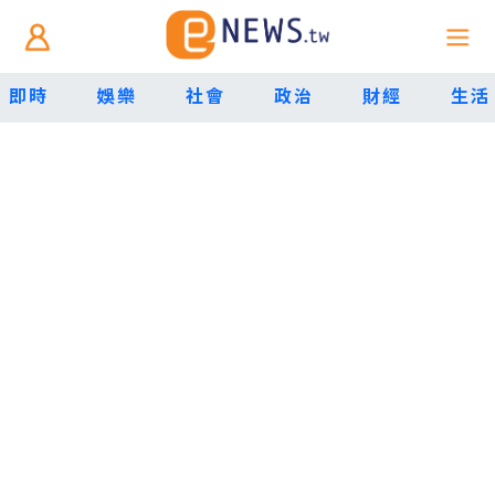
即時
娛樂
社會
政治
財經
生活