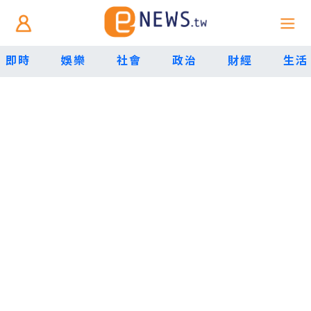
即時
娛樂
社會
政治
財經
生活