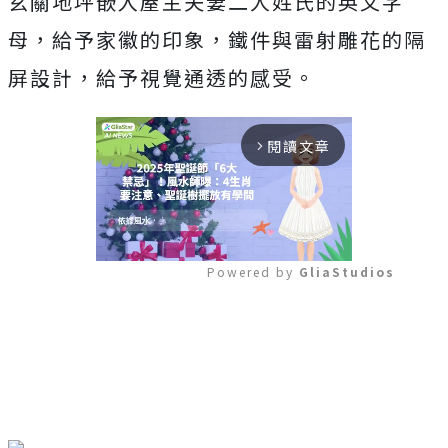
玄關地坪嵌入屋主夫妻二人姓氏的英文字
母，給予家徽的印象，鐵件與雷射雕花的隔
屏設計，給予視覺通透的感受。
閱讀文章
arrow_forward_ios
Powered by 
GliaStudios
Mute