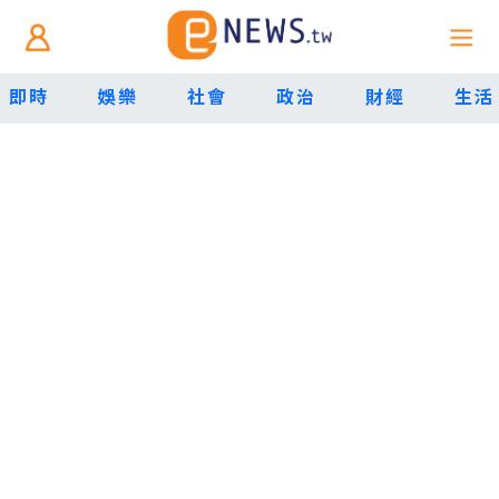
即時
娛樂
社會
政治
財經
生活