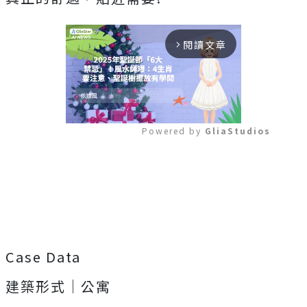
閱讀文章
arrow_forward_ios
Powered by 
GliaStudios
Mute
Case Data
建築形式｜公寓