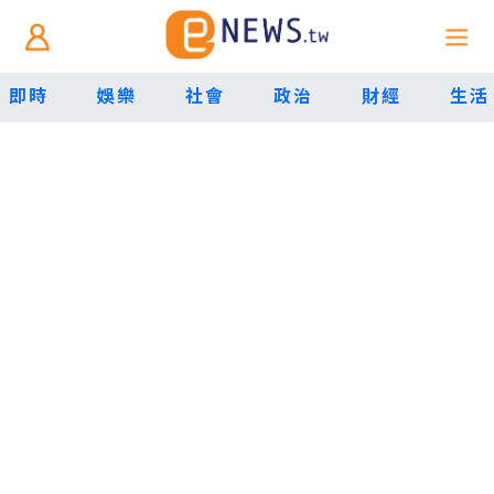
即時
娛樂
社會
政治
財經
生活