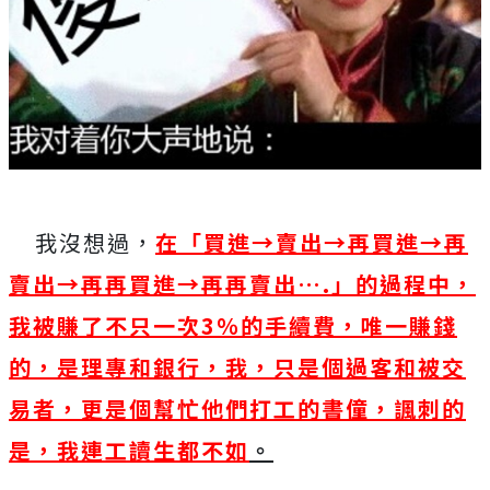
我沒想過，
在「買進→賣出→再買進→再
賣出→再再買進→再再賣出
….
」的過程中，
我被賺了不只一次
3
％的手續費，唯一賺錢
的，是理專和銀行，我，只是個過客和被交
易者，更是個幫忙他們打工的書僮，諷刺的
是，我連工讀生都不如
。