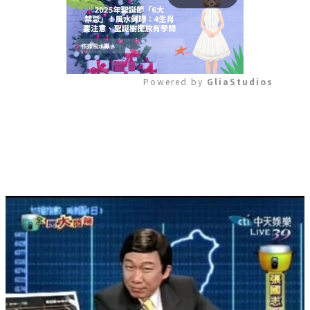
Powered by 
GliaStudios
Mute