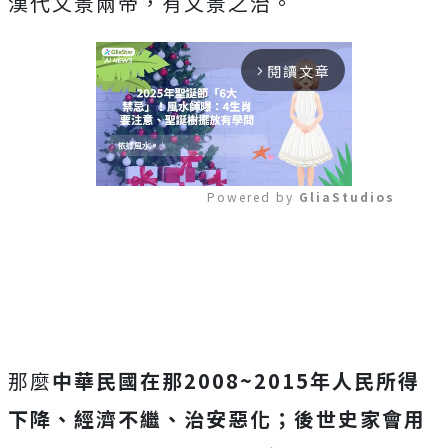
漢代文景兩帝，有文景之治。
閱讀文章
arrow_forward_ios
Powered by 
GliaStudios
Mute
那麼
中華民國在那
2008~2015
年人民所得
下降、經濟不繼、治安惡化；後世史家會用