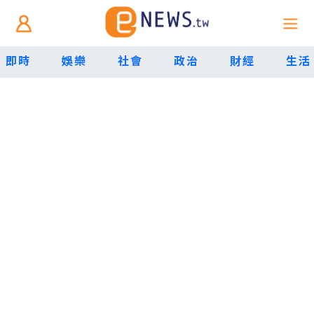
即時
娛樂
社會
政治
財經
生活