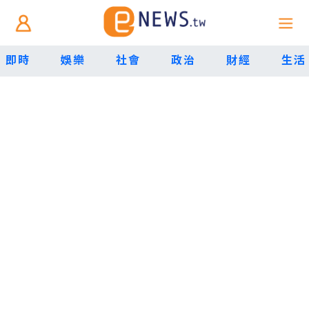
即時
娛樂
社會
政治
財經
生活