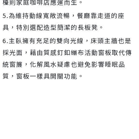
檯則家庭咖啡店應運而生。
5.為維持動線寬敞流暢，餐廳靠走道的座
具，特別選配造型簡潔的長板凳。
6.主臥擁有充足的雙向光線，床頭主牆也是
採光面，藉由質感釘釦繃布活動窗板取代傳
統窗簾，化解風水疑慮也避免影響睡眠品
質，窗板一樣具開關功能。