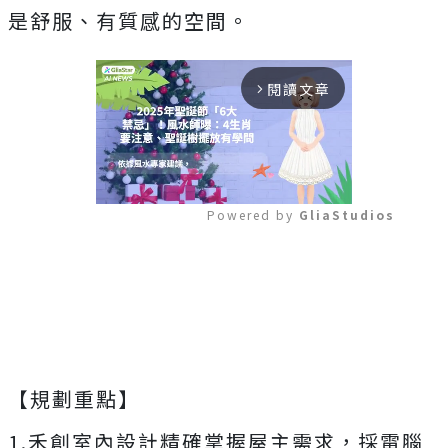
是舒服、有質感的空間。
閱讀文章
arrow_forward_ios
Powered by 
GliaStudios
Mute
【規劃重點】
1.禾創室內設計精確掌握屋主需求，採電腦