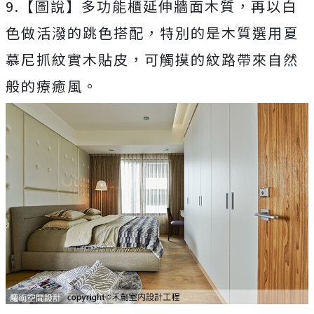
9.【圖說】多功能櫃延伸牆面木質，再以白
色做活潑的跳色搭配，特別的是木質選用夏
慕尼抓紋實木貼皮，可觸摸的紋路帶來自然
般的療癒風。