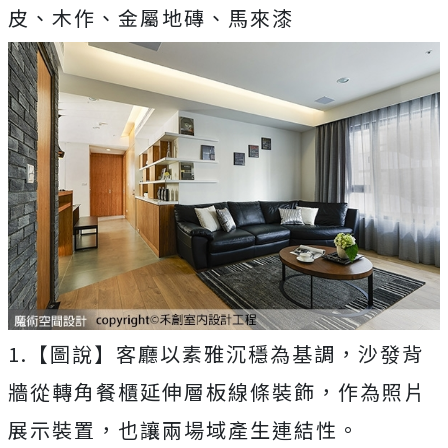
皮、木作、金屬地磚、馬來漆
1.【圖說】客廳以素雅沉穩為基調，沙發背
牆從轉角餐櫃延伸層板線條裝飾，作為照片
展示裝置，也讓兩場域產生連結性。