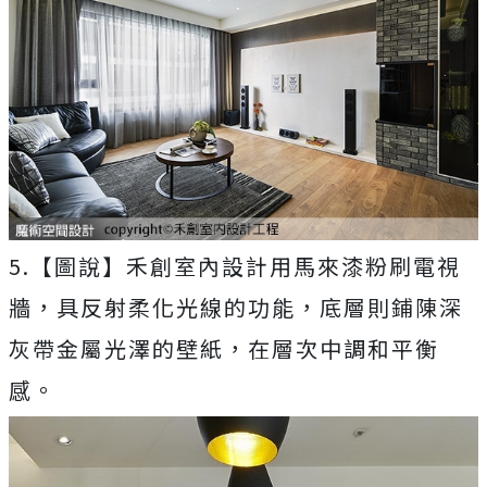
5.【圖說】禾創室內設計用馬來漆粉刷電視
牆，具反射柔化光線的功能，底層則鋪陳深
灰帶金屬光澤的壁紙，在層次中調和平衡
感。