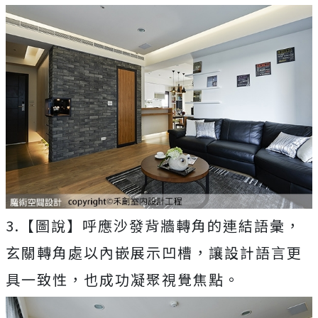
3.【圖說】呼應沙發背牆轉角的連結語彙，
玄關轉角處以內嵌展示凹槽，讓設計語言更
具一致性，也成功凝聚視覺焦點。