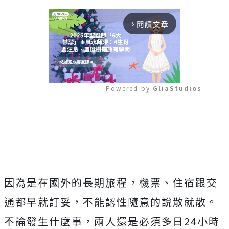
閱讀文章
arrow_forward_ios
Powered by 
GliaStudios
Mute
因為是在國外的長期旅程，機票、住宿跟交
通都早就訂妥，不能認性隨意的說散就散。
不論發生什麼事，兩人還是必須多日24小時