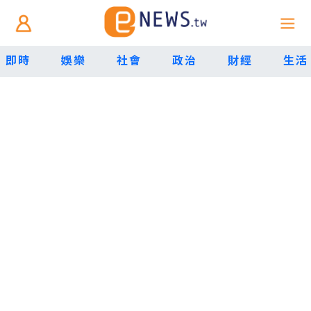
即時
娛樂
社會
政治
財經
生活