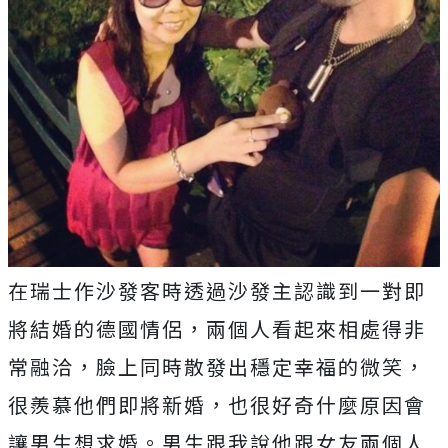
在瑞士作沙發客時透過沙發主認識到一對即
將結婚的德國情侶，兩個人看起來相處得非
常融洽，臉上同時散發出穩定幸福的微笑，
很羨慕他們即將新婚，也很好奇什麼原因會
讓男生想求婚。男生跟我說他跟女友兩個人