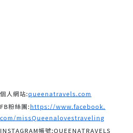
個人網站:
queenatravels.com
FB粉絲團:
https://www.facebook.
com/missQueenalovestraveling
INSTAGRAM帳號:QUEENATRAVELS