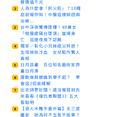
餐價值千元
人為什麼會「肝火旺」？10種
2
症狀報你知！中醫這樣辯證與
治療...
台中深夜驚傳墜樓！48歲女
3
「租屋處陽台墜落」當場身
亡 尪連夜南下認屍
獨家／彰化小兄妹癌父猝逝！
4
生母挨批冷血 女兒駁斥驚人
真相
日月談畫 百位知名藝術家齊
5
畫日月潭
運動後肩膀痛到舉不起？ 學
6
會這2招能緩解
比史詩更壯闊！還沒複習就先
7
來看看《復仇者聯盟3》五大
看點吧
【浪人木雕手番外篇】夫三度
8
離家 她為何不生氣不放棄？