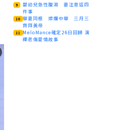
嬰幼兒急性腹瀉 要注意這四
9
件事
華夏同根 燦爛中華 三月三
10
齊拜黃帝
MeloMance確定26日回歸 演
11
繹悲傷愛情故事