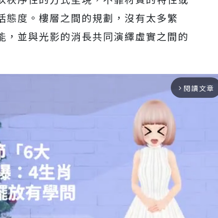
活態度。樓層之間的規劃，沒有太多繁
能，並與光影的消長共同演繹虛實之間的
閱讀文章
arrow_forward_ios