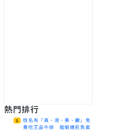
熱門排行
姓名有「真、淑、美、麗」免
1
費吃王品牛排 龍蝦嫩煎魚套