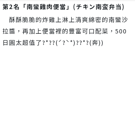
第2名「南蠻雞肉便當」(チキン南蛮弁当)
酥酥脆脆的炸雞上淋上清爽綿密的南蠻沙
拉醬，再加上便當裡的豐富可口配菜，500
日圓太超值了?*??(ˊ?ˋ*)??*?(奔))