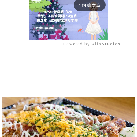
閱讀文章
arrow_forward_ios
Powered by 
GliaStudios
Mute