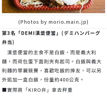
(Photos by morio.main.jp)
第3名「DEMI漢堡便當」(デミハンバーグ
弁当)
漢堡便當的主食不是白飯，而是義大利
麵，而荷包蛋下面則夾有起司。白飯與義大
利麵的華麗競賽，喜歡吃飯的捧友，可以另
外追加一盒白飯，份量約400公克。
■實際將「KIRO弁」拿去秤重