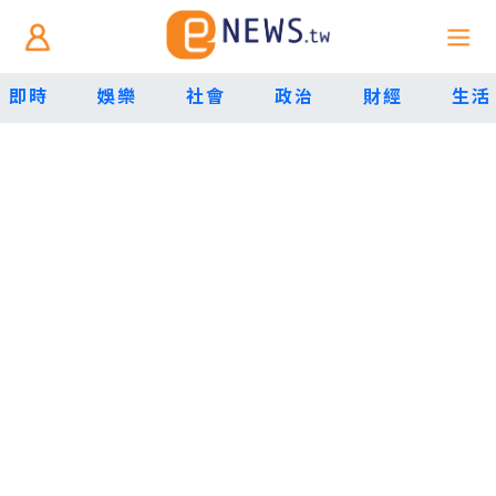
即時
娛樂
社會
政治
財經
生活