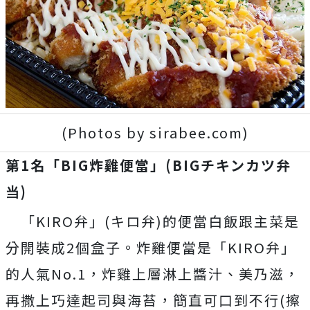
(Photos by sirabee.com)
第1名「BIG炸雞便當」(BIGチキンカツ弁
当)
「KIRO弁」(キロ弁)的便當白飯跟主菜是
分開裝成2個盒子。炸雞便當是「KIRO弁」
的人氣No.1，炸雞上層淋上醬汁、美乃滋，
再撒上巧達起司與海苔，簡直可口到不行(擦