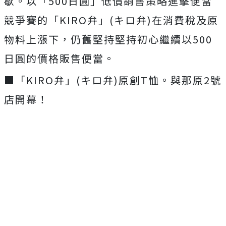
歇。以「500日圓」低價銷售策略進擊便當
競爭賽的「KIRO弁」(キロ弁)在消費稅及原
物料上漲下，仍舊堅持堅持初心繼續以500
日圓的價格販售便當。
■「KIRO弁」(キロ弁)原創T恤。與那原2號
店開幕！