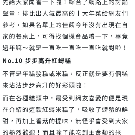
先給大家聞香一下啦！綜合了網路上的討論
聲量，排比出人氣最高的十大年菜給網友們
參考，如果名單上的佳餚今年沒有出現在自
家的餐桌上，可得找個機會品嚐一下，畢竟
過年嘛～就是一直吃一直吃一直吃就對啦！
No.10
步步高升紅蟳糕
不管是年糕發糕或米糕，反正就是要有個糕
來沾沾步步高升的好彩頭啦！
而在各種糕類中，最受到網友喜愛的便是現
在介紹的這款紅蟳米糕了，吸收了螃蟹的鮮
甜，再加上香菇的提味，無怪乎會受到大家
的熱烈歡迎！而且除了能吃到主食類的米