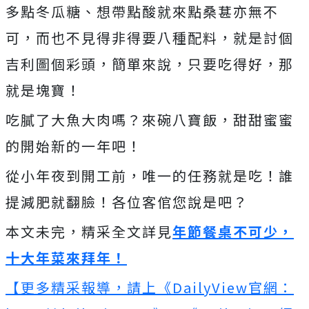
多點冬瓜糖、想帶點酸就來點桑葚亦無不
可，而也不見得非得要八種配料，就是討個
吉利圖個彩頭，簡單來說，只要吃得好，那
就是塊寶！
吃膩了大魚大肉嗎？來碗八寶飯，甜甜蜜蜜
的開始新的一年吧！
從小年夜到開工前，唯一的任務就是吃！誰
提減肥就翻臉！各位客倌您說是吧？
本文未完，精采全文詳見
年節餐桌不可少，
十大年菜來拜年！
【更多精采報導，請上《DailyView官網：