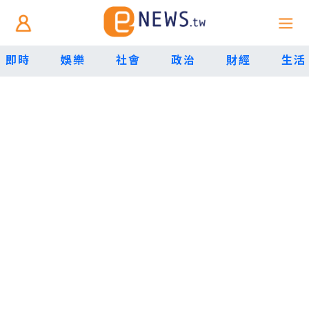
即時
娛樂
社會
政治
財經
生活