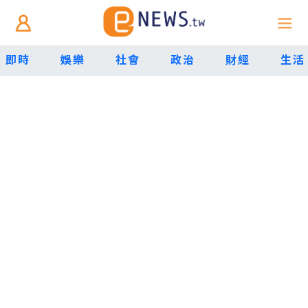
即時
娛樂
社會
政治
財經
生活