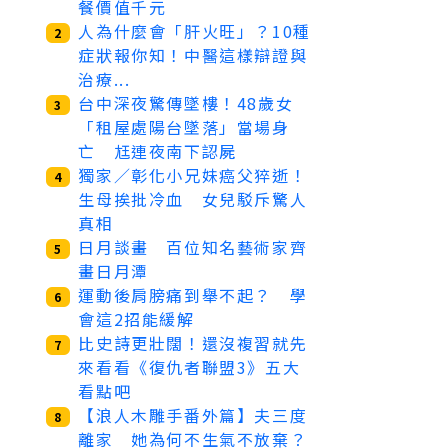
餐價值千元
人為什麼會「肝火旺」？10種
2
症狀報你知！中醫這樣辯證與
治療...
台中深夜驚傳墜樓！48歲女
3
「租屋處陽台墜落」當場身
亡 尪連夜南下認屍
獨家／彰化小兄妹癌父猝逝！
4
生母挨批冷血 女兒駁斥驚人
真相
日月談畫 百位知名藝術家齊
5
畫日月潭
運動後肩膀痛到舉不起？ 學
6
會這2招能緩解
比史詩更壯闊！還沒複習就先
7
來看看《復仇者聯盟3》五大
看點吧
【浪人木雕手番外篇】夫三度
8
離家 她為何不生氣不放棄？