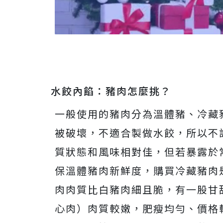
水餃內餡：豬肉怎麼挑？
一般使用的豬肉分為溫體豬、冷藏
被破壞，不適合製做水餃，所以不
質狀態和風味相對佳，但若暴露於
保溫體豬肉新鮮度，購買冷藏豬肉
肉肉質比白豬肉細且脆，有一股甘
心肉）肉質較嫩，肥瘦均勻、價格