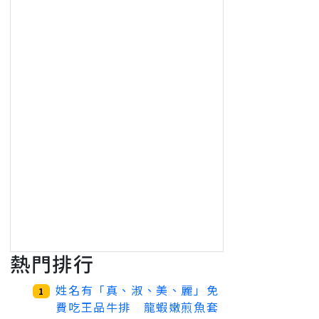
熱門排行
姓名有「真、淑、美、麗」免
1
費吃王品牛排 龍蝦嫩煎魚套