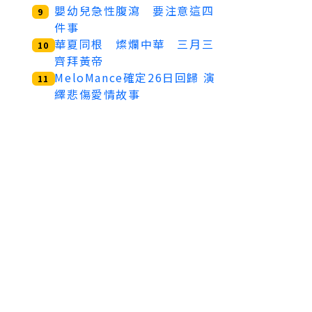
嬰幼兒急性腹瀉 要注意這四
9
件事
華夏同根 燦爛中華 三月三
10
齊拜黃帝
MeloMance確定26日回歸 演
11
繹悲傷愛情故事