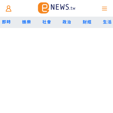
即時
娛樂
社會
政治
財經
生活