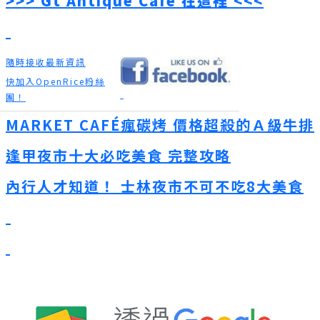
>>>
Gt Antique Cafe 在這裡 <<<
隨時接收最新資訊
快加入OpenRice粉絲
團！
MARKET CAFÉ瘋碳烤 價格超殺的Ａ級牛排
逢甲夜市十大必吃美食 完整攻略
內行人才知道！ 士林夜市不可不吃8大美食