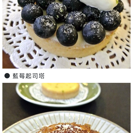
● 藍莓起司塔