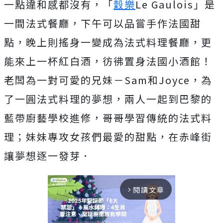
一點違和感都沒有，「
穀樂
Le Gaulois」是
一間法式餐廳，下午可以品嘗手作法國甜
點，晚上則搖身一變成為法式料理餐廳，更
能來上一杯紅白酒，彷彿置身法國小酒館！
老闆為一對可愛的兄妹－Sam和Joyce，為
了一圓法式料理的夢想，兩人一起到巴黎的
藍帶廚藝學校進修，哥哥學習傳統的法式料
理；妹妹專攻女孩們最愛的甜點，在赤峰街
讓夢想逐一發芽．
閱讀文章
arrow_forward_ios