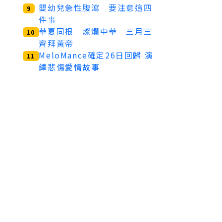
嬰幼兒急性腹瀉 要注意這四
9
件事
華夏同根 燦爛中華 三月三
10
齊拜黃帝
MeloMance確定26日回歸 演
11
繹悲傷愛情故事