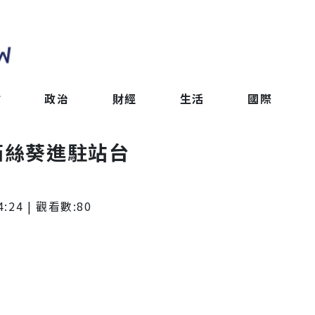
會
政治
財經
生活
國際
茹絲葵進駐站台
4:24
| 觀看數:
80