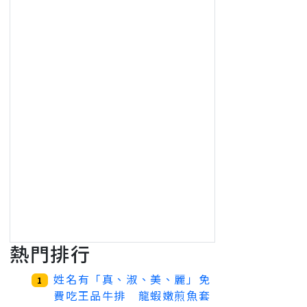
熱門排行
姓名有「真、淑、美、麗」免
1
費吃王品牛排 龍蝦嫩煎魚套