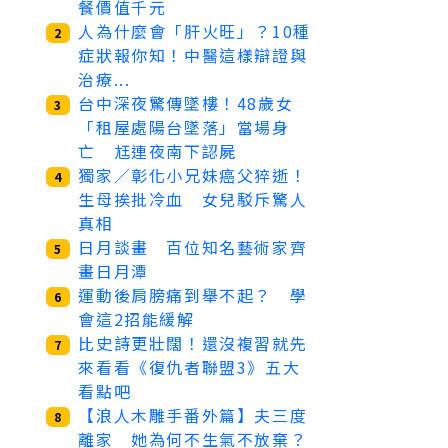
餐價值千元
人為什麼會「肝火旺」？10種
2
症狀報你知！中醫這樣辯證與
治療...
台中深夜驚傳墜樓！48歲女
3
「租屋處陽台墜落」當場身
亡 尪連夜南下認屍
獨家／彰化小兄妹癌父猝逝！
4
生母挨批冷血 女兒駁斥驚人
真相
日月談畫 百位知名藝術家齊
5
畫日月潭
運動後肩膀痛到舉不起？ 學
6
會這2招能緩解
比史詩更壯闊！還沒複習就先
7
來看看《復仇者聯盟3》五大
看點吧
【浪人木雕手番外篇】夫三度
8
離家 她為何不生氣不放棄？