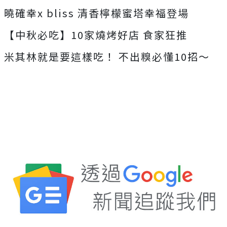
曉確幸x
bliss
清香檸檬蜜塔幸福登場
【中秋必吃】10家燒烤好店
食家狂推
米其林就是要這樣吃！
不出糗必懂10招～