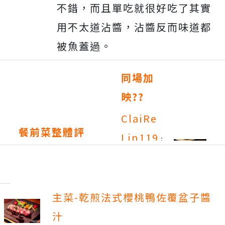
不錯，而且單吃就很好吃了其實
用不太道沾醬，沾醬反而味道都
被魚蓋過。
同場加
映??
ClaiRe
餐前菜整體評
Lin119
：
分：
海鮮小鐵
鍋
用料新
鮮，蝦子
主菜-乾煎法式櫻桃鴨佐覆盆子醬
有剝殼好
汁