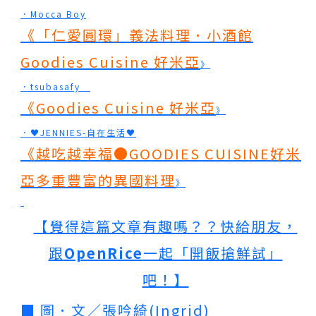
．Mocca Boy
《
「仁愛圓環」義法料理．小酒館
Goodies Cuisine 好米亞
》
．tsubasafy
《
Goodies Cuisine 好米亞
》
．♥JENNIES-自在生活♥
《
越吃越幸福●GOODIES CUISINE好米
亞多重豐富的異國料理
》
【覺得這篇文章有趣嗎？？快
給朋友，
跟
OpenRice
一起「開飯搶鮮試」
吧！】
■ 圖．文／張吟綺(Ingrid)