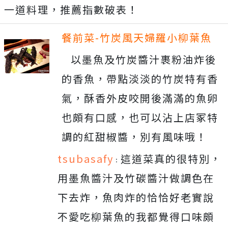
一道料理，推薦指數破表！
餐前菜-竹炭風天婦羅小柳葉魚
以墨魚及竹炭醬汁裹粉油炸後
的香魚，帶點淡淡的竹炭特有香
氣，酥香外皮咬開後滿滿的魚卵
也頗有口感，也可以沾上店冢特
調的紅甜椒醬，別有風味哦！
tsubasafy
這道菜真的很特別，
：
用墨魚醬汁及竹碳醬汁做調色在
下去炸，魚肉炸的恰恰好老實說
不愛吃柳葉魚的我都覺得口味頗