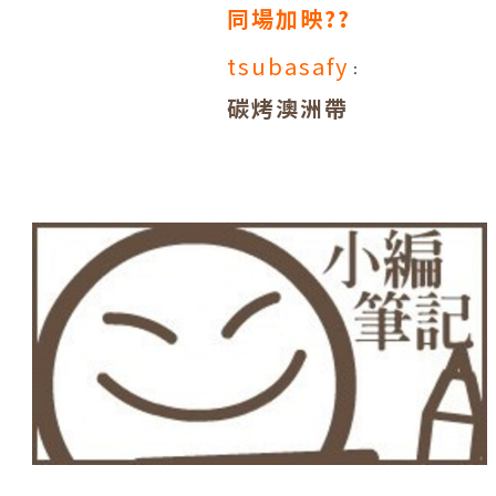
同場加映??
tsubasafy
：
碳烤澳洲帶
骨羊排佐香
料紅酒醬汁
主菜整體評
二塊羊排熟
分：
度不一致，
主廚回應因
厚薄不同造
成，但我仍
給哭臉，建
議餐廳應注