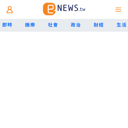
即時
娛樂
社會
政治
財經
生活