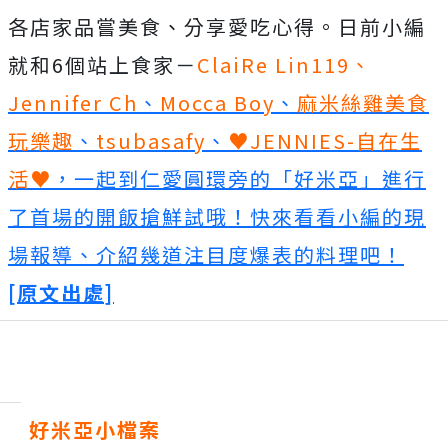
各店家品嘗美食、分享愛吃心得。日前小編
就和6個站上食家－
ClaiRe Lin119
、
Jennifer Ch
、
Mocca Boy
、
麻米絲雞美食
玩樂趣
、
tsubasafy
、
♥JENNIES-自在生
活♥
，一起到仁愛圓環旁的「好米亞」進行
了首場的開飯搶鮮試哦！快來看看小編的現
場報導、介紹幾道注目度爆表的料理吧！
[原文出處]
好米亞小檔案