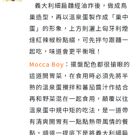
義大利細扁麵經油炸後，做成鳥
巢造型，再以溫泉蛋製作成「巢中
蛋」的形象，上方則灑上匈牙利煙
煄紅辣椒粉點綴，可先拌勻跟麵一
起吃，味道會更平衡哦！
Mocca Boy
：
擺盤配色都很搶眼的
這道開胃菜，在食用時必須先將半
熟的溫泉蛋攪拌和蕃茄醬汁作結合
再和野菜混在一起食用，顛覆以往
溫泉蛋中規中矩的吃法，是一道帶
有清爽開胃有一點點熱帶風情的餐
點。順道一提底下是將義大利細扁