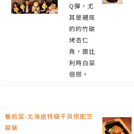
Q彈，尤
其是襯底
的的竹碳
烤杏仁
角，跟比
利時白菜
很搭。
餐前菜-北海道特級干貝搭配芝
蔴葉