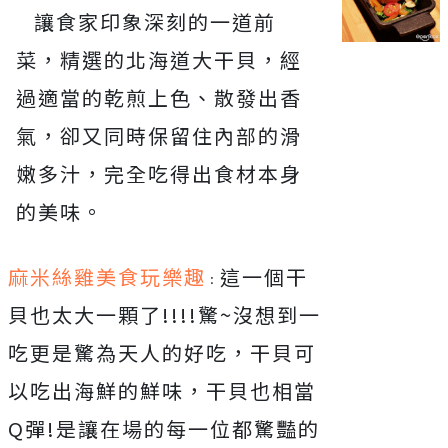
讓食家印象深刻的一道前
菜，精選的北海道大干貝，經
過適當的乾煎上色、散發出香
氣，卻又同時保留住內部的滑
嫩多汁，完全吃得出食材本身
的美味。
麻米絲雞美食玩樂趣
這一個干
：
貝也太大一顆了!!!!驚~沒想到一
吃更是驚為天人的好吃，干貝可
以吃出海鮮的鮮味，干貝也相當
Q彈!是讓在場的每一位都驚豔的