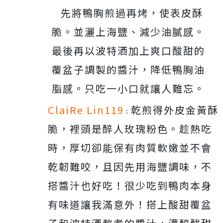
貼心。
先將鴨胸煎過再烤，使表皮酥
脆。並灑上海鹽、減少油膩感。
最後再以波特酒加上爽口酸甜的
覆盆子調製的醬汁，降低鴨胸油
脂感。只吃一小口就讓人難忘。
ClaiRe Lin119
乾煎得外皮金黃酥
：
脆，裡頭是醉人玫瑰粉色。趁熱吃
時，厚切卻能保有肉質軟嫩並不會
乾韌難咬，且因先用海鹽調味，不
搭醬汁也好吃！很少吃到鴨肉本身
有味道讓我滿意外！搭上酸甜覆盆