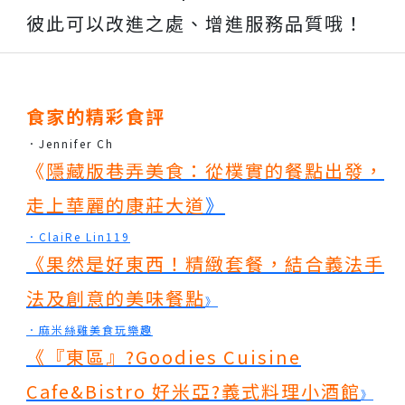
彼此可以改進之處、增進服務品質哦！
食家的精彩食評
．Jennifer Ch
《
隱藏版巷弄美食：從樸實的餐點出發，
走上華麗的康莊大道
》
．ClaiRe Lin119
《
果然是好東西！精緻套餐，結合義法手
法及創意的美味餐點
》
．麻米絲雞美食玩樂趣
《
『東區』?Goodies Cuisine
Cafe&Bistro 好米亞?義式料理小酒館
》