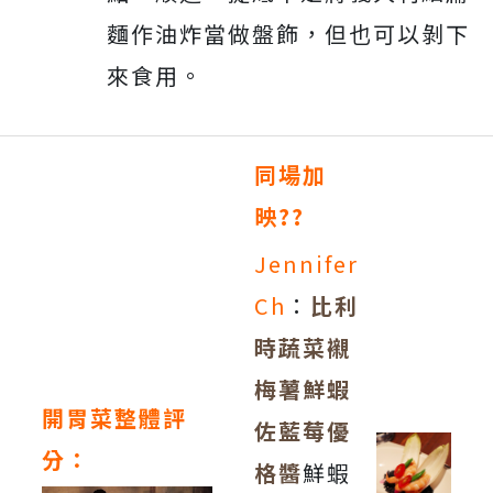
麵作油炸當做盤飾，但也可以剝下
來食用。
同場加
映??
Jennifer
Ch
：
比利
時蔬菜襯
梅薯鮮蝦
開胃菜整體評
佐藍莓優
分：
格醬
鮮蝦