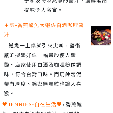
子和波特酒熬煮的醬汁，濃醇酸甜
提味令人激賞。
主菜-香煎鱸魚大蝦佐白酒咖哩醬
汁
鱸魚一上桌就引來尖叫，藝術
感的擺盤好似一幅畫般使人驚
豔。店家使用白酒及咖哩粉做調
味，符合台灣口味。而馬鈴薯泥
帶有厚度、綿密無顆粒也讓人喜
歡。
♥JENNIES-自在生活♥
香煎鱸
：