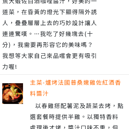
魚大蝦佐白酒咖哩醬汁，好美的一
道菜，在昏黃的燈光下顯得隔外誘
人，疊疊層層上去的巧妙設計讓人
連連驚嘆。…我吃了好幾塊去(十
分)，我需要再形容它的美味嗎？
我想等大家自己來品嚐會更有吸引
力喔!
主菜-爐烤法國普桑嫩雞佐紅酒香
料醬汁
以春雞搭配薯泥及蔬菜去烤，點
選套餐時提供半雞。以獨特香料
處理後才烤，醬汁口味不重，但