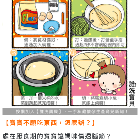
【寶寶不願吃東西，怎麼辦？】
處在厭食期的寶寶讓媽咪傷透腦筋？