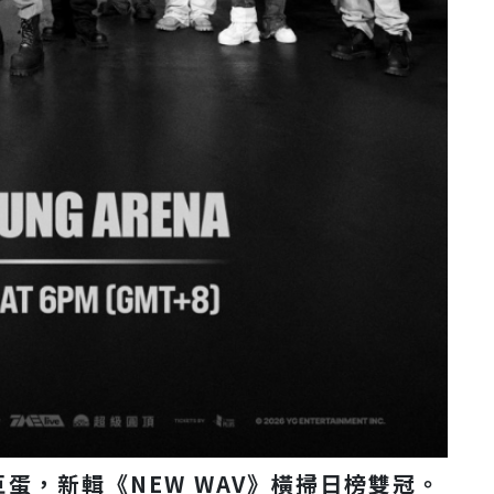
雄巨蛋，新輯《NEW WAV》橫掃日榜雙冠。