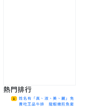
熱門排行
姓名有「真、淑、美、麗」免
1
費吃王品牛排 龍蝦嫩煎魚套