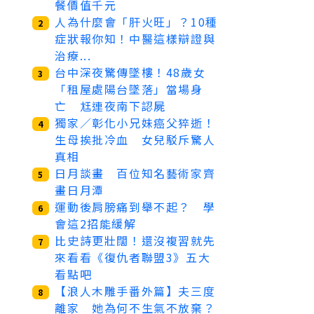
餐價值千元
人為什麼會「肝火旺」？10種
2
症狀報你知！中醫這樣辯證與
治療...
台中深夜驚傳墜樓！48歲女
3
「租屋處陽台墜落」當場身
亡 尪連夜南下認屍
獨家／彰化小兄妹癌父猝逝！
4
生母挨批冷血 女兒駁斥驚人
真相
日月談畫 百位知名藝術家齊
5
畫日月潭
運動後肩膀痛到舉不起？ 學
6
會這2招能緩解
比史詩更壯闊！還沒複習就先
7
來看看《復仇者聯盟3》五大
看點吧
【浪人木雕手番外篇】夫三度
8
離家 她為何不生氣不放棄？