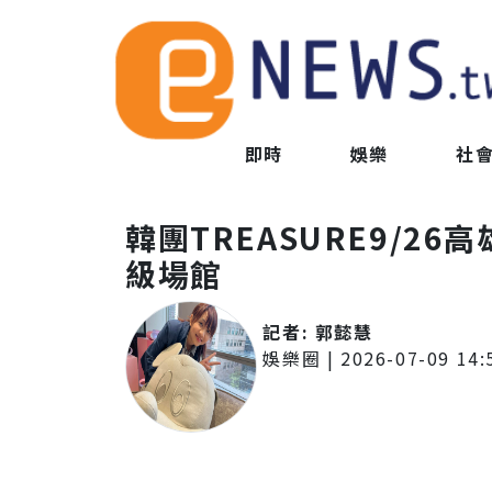
即時
娛樂
社
韓團TREASURE9/2
級場館
記者:
郭懿慧
娛樂圈
|
2026-07-09 14: