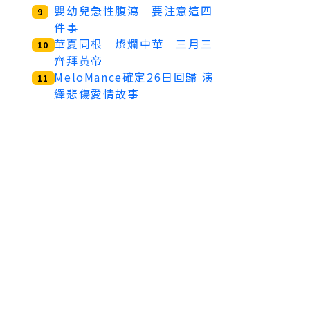
嬰幼兒急性腹瀉 要注意這四
9
件事
華夏同根 燦爛中華 三月三
10
齊拜黃帝
MeloMance確定26日回歸 演
11
繹悲傷愛情故事