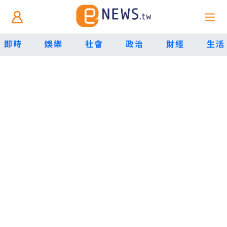
即時
娛樂
社會
政治
財經
生活