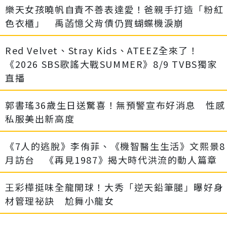
樂天女孩曉帆自責不善表達愛！爸親手打造「粉紅
色衣櫃」 禹菡憶父背債仍買蝴蝶機淚崩
Red Velvet、Stray Kids、ATEEZ全來了！
《2026 SBS歌謠大戰SUMMER》8/9 TVBS獨家
直播
郭書瑤36歲生日送驚喜！無預警宣布好消息 性感
私服美出新高度
《7人的逃脫》李侑菲、《機智醫生生活》文熙景8
月訪台 《再見1987》揭大時代洪流的動人篇章
王彩樺挺味全龍開球！大秀「逆天鉛筆腿」曝好身
材管理祕訣 尬舞小龍女