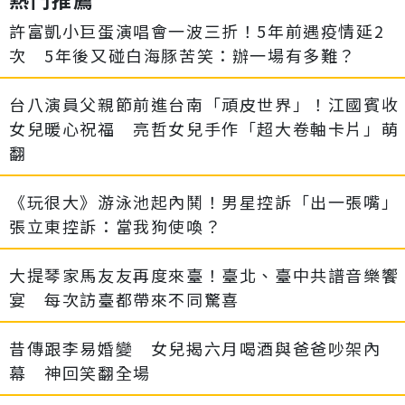
許富凱小巨蛋演唱會一波三折！5年前遇疫情延2
次 5年後又碰白海豚苦笑：辦一場有多難？
台八演員父親節前進台南「頑皮世界」！江國賓收
女兒暖心祝福 亮哲女兒手作「超大卷軸卡片」萌
翻
《玩很大》游泳池起內鬨！男星控訴「出一張嘴」
張立東控訴：當我狗使喚？
大提琴家馬友友再度來臺！臺北、臺中共譜音樂饗
宴 每次訪臺都帶來不同驚喜
昔傳跟李易婚變 女兒揭六月喝酒與爸爸吵架內
幕 神回笑翻全場