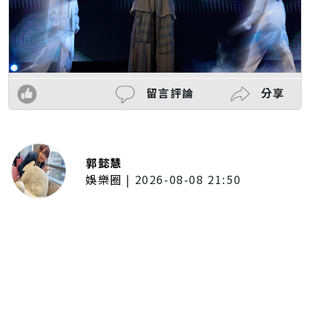
留言評論
分享
郭懿慧
娛樂圈
|
2026-08-08 21:50
唱紅《BLEACH 死神》、《我的英
雄學院》主題曲！UVERworld首度
攻台 台北專場確定