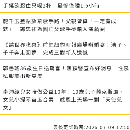
手搖飲忍住只喝2杯 最慘僅睡1.5小時
龍千玉差點放棄歌手路！父親曾算「一定有成
就」 郭忠祐為圓亡父歌手夢踏入演藝圈
《請世界吃桌》前進紐約時報廣場辦婚宴！浩子、
千千奔走圓夢 完成三對新人遺憾
郭書瑤36歲生日送驚喜！無預警宣布好消息 性感
私服美出新高度
李沛綾兒女陪做公益10年！19歲兒子薩克斯風、
女兒小提琴首度合奏 感恩上天賜一對「天使兒
女」
最後更新時間:2026-07-09 12:50