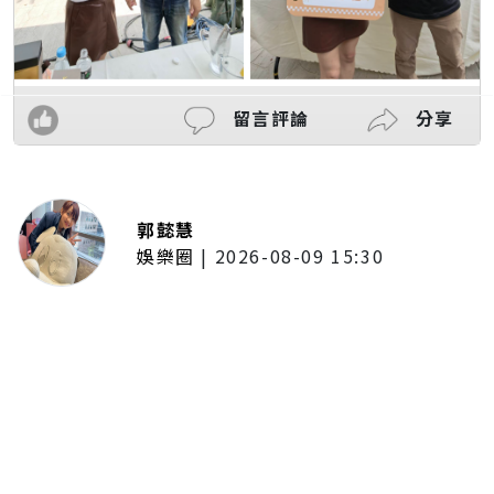
留言評論
分享
郭懿慧
娛樂圈
|
2026-08-09 15:30
《綜藝大集合》赴鹿港直擊「琉璃
媽祖」！7萬片玻璃打造夢幻台灣護
聖宮 懸浮製作高空特技震撼登場