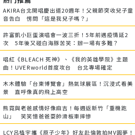
AKIRA台北開唱慶出道20週年！父親節突收兒子童
音告白 愣問「這是我兒子嗎？」
許富凱小巨蛋演唱會一波三折！5年前遇疫情延2
次 5年後又碰白海豚苦笑：辦一場有多難？
唱紅《BLEACH 死神》、《我的英雄學院》主題
曲！UVERworld首度攻台 台北專場確定
木木體驗「台東博覽會」熱氣球展區！沉浸式看美
景 直呼像真的飛上高空
熊霓與老爸感情好像麻吉！每週返新竹「重機跑
山」 笑笑憶爸爸耍帥滑板車摔慘
LCY呂植宇攜《原子少年》好友赴倫敦拍MV圓夢！