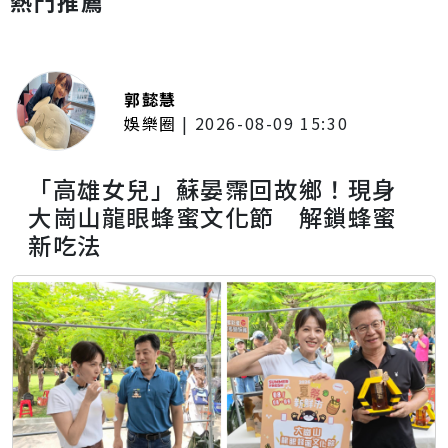
熱門推薦
郭懿慧
娛樂圈
|
2026-08-09 15:30
「高雄女兒」蘇晏霈回故鄉！現身
大崗山龍眼蜂蜜文化節 解鎖蜂蜜
新吃法