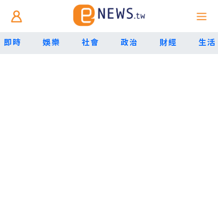
即時
娛樂
社會
政治
財經
生活