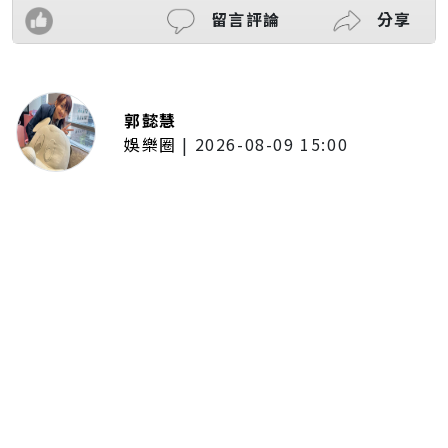
留言評論
分享
郭懿慧
娛樂圈
|
2026-08-09 15:00
王識賢收工驚收女兒「愛的晚
餐」！日式漢堡排精緻度不輸餐
廳 幸福曬照：粉色犒賞餐