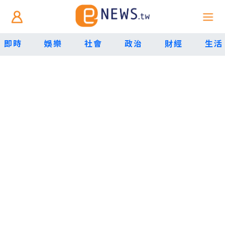
即時
娛樂
社會
政治
財經
生活