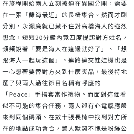
在旅程開始兩人立刻被迫在異國分開，需要
在一張「離海最近」
的長椅集合。然而才剛
分別，
永瀨廉就已藏不住對高橋海人的強烈
想念，短短
20
分鐘內竟四度提
起對方姓名，
頻頻說著「要是海人在這邊就好了」、「
想
跟海人一起玩這個」。
連路過夾娃娃機也是
一心想著要替對方夾到什麼獎品，
最後特地
選了與兩人過往節目名稱有呼應的
「
Peace
」
手指套當作禮物。而面對這個看
似不可能的集合任務，
兩人卻有心電感應般
來到同個碼頭、
在數十張長椅中找到對方所
在的地點成功會合，
驚人默契不愧是粉絲公