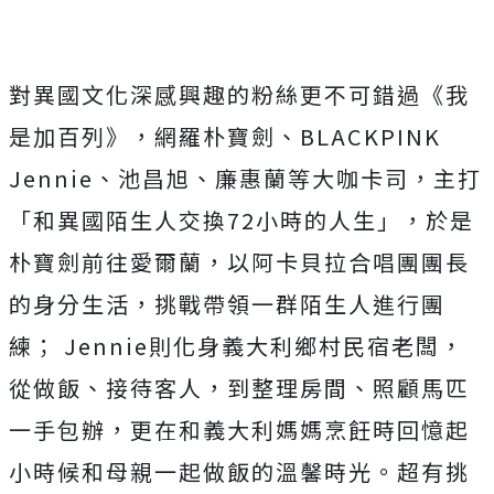
對異國文化深感興趣的粉絲更不可錯過《我
是加百列》，
網羅朴寶劍、
BLACKPINK
Jennie
、池昌旭、廉惠蘭等大咖卡司，主打
「
和異國陌生人交換
72
小時的人生」，於是
朴寶劍前往愛爾蘭，
以阿卡貝拉合唱團團長
的身分生活，挑戰帶領一群陌生人進行團
練；
Jennie
則化身義大利鄉村民宿老闆，
從做飯、接待客人，
到整理房間、照顧馬匹
一手包辦，
更在和義大利媽媽烹飪時回憶起
小時候和母親一起做飯的溫馨時光。
超有挑