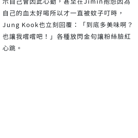
示自己會因此心動，甚至在
Jimin
抱怨因為
自己
的血太好喝所以才一直被蚊子叮時，
Jung Kook
也立刻回覆：「到底多美味啊？
也讓我嚐嚐吧！」
各種放閃金句讓粉絲臉紅
心跳。