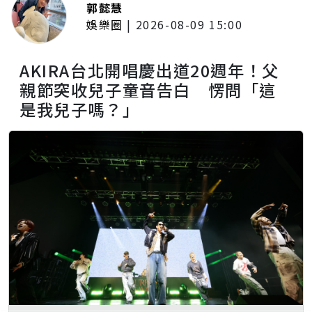
郭懿慧
娛樂圈
|
2026-08-09 15:00
AKIRA台北開唱慶出道20週年！父
親節突收兒子童音告白 愣問「這
是我兒子嗎？」