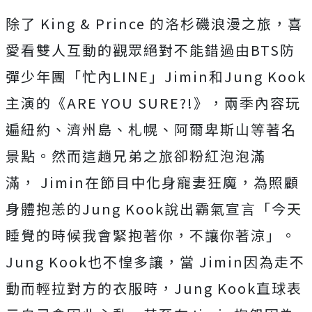
除了
King & Prince
的洛杉磯浪漫之旅，喜
愛看雙人互動的觀眾絕對不能錯過由
BTS
防
彈少年團「忙內
LINE
」
Jimin
和
Jung Kook
主演的《
ARE YOU SURE?!
》，兩季內容玩
遍紐約、濟州島、札幌、
阿爾卑斯山等著名
景點。然而這趟兄弟之旅卻粉紅泡泡滿
滿，
Jimin
在節目中化身寵妻狂魔，為照顧
身體抱恙的
Jung Kook
說出霸氣宣言「今天
睡覺的時候我會緊抱著你，
不讓你著涼」。
Jung Kook
也不惶多讓，當
Jimin
因為走不
動而輕拉對方的衣服時，
Jung Kook
直球表