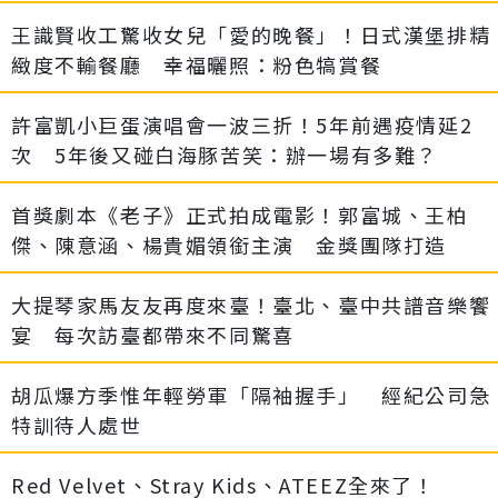
王識賢收工驚收女兒「愛的晚餐」！日式漢堡排精
緻度不輸餐廳 幸福曬照：粉色犒賞餐
許富凱小巨蛋演唱會一波三折！5年前遇疫情延2
次 5年後又碰白海豚苦笑：辦一場有多難？
首獎劇本《老子》正式拍成電影！郭富城、王柏
傑、陳意涵、楊貴媚領銜主演 金獎團隊打造
大提琴家馬友友再度來臺！臺北、臺中共譜音樂饗
宴 每次訪臺都帶來不同驚喜
胡瓜爆方季惟年輕勞軍「隔袖握手」 經紀公司急
特訓待人處世
Red Velvet、Stray Kids、ATEEZ全來了！