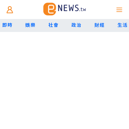
即時
娛樂
社會
政治
財經
生活