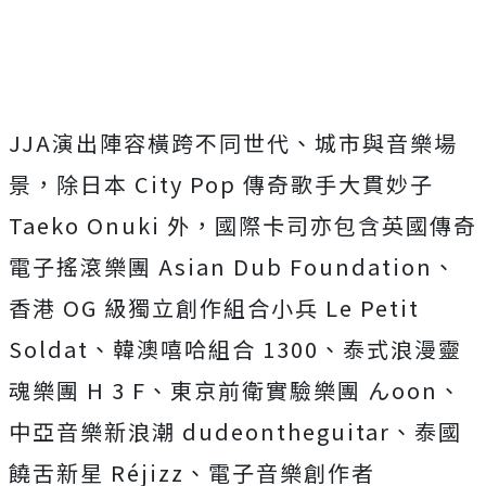
JJA演出陣容橫跨不同世代、城市與音樂場
景，除日本 City Pop 傳奇歌手大貫妙子
Taeko Onuki 外，國際卡司亦包含英國傳奇
電子搖滾樂團 Asian Dub Foundation、
香港 OG 級獨立創作組合小兵 Le Petit
Soldat、韓澳嘻哈組合 1300、泰式浪漫靈
魂樂團 H 3 F、東京前衛實驗樂團 んoon、
中亞音樂新浪潮 dudeontheguitar、泰國
饒舌新星 Réjizz、電子音樂創作者