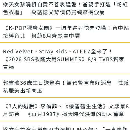
樂天女孩曉帆自責不善表達愛！爸親手打造「粉紅
色衣櫃」 禹菡憶父背債仍買蝴蝶機淚崩
《K-POP獵魔女團》一週年巡迴快閃登場！台中站
接棒台北 粉絲8月齊聚臺中驛
Red Velvet、Stray Kids、ATEEZ全來了！
《2026 SBS歌謠大戰SUMMER》8/9 TVBS獨家
直播
郭書瑤36歲生日送驚喜！無預警宣布好消息 性感
私服美出新高度
《7人的逃脫》李侑菲、《機智醫生生活》文熙景8
月訪台 《再見1987》揭大時代洪流的動人篇章
梁文音首演音樂劇壓力爆棚！吐心聲：「一直先觀