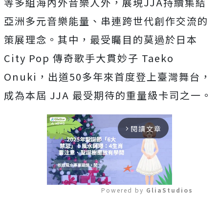
等多組海內外音樂人外，展現JJA持續集結
亞洲多元音樂能量、串連跨世代創作交流的
策展理念。其中，最受矚目的莫過於日本
City Pop 傳奇歌手大貫妙子 Taeko
Onuki，出道50多年來首度登上臺灣舞台，
成為本屆 JJA 最受期待的重量級卡司之一。
閱讀文章
arrow_forward_ios
Powered by 
GliaStudios
Mute