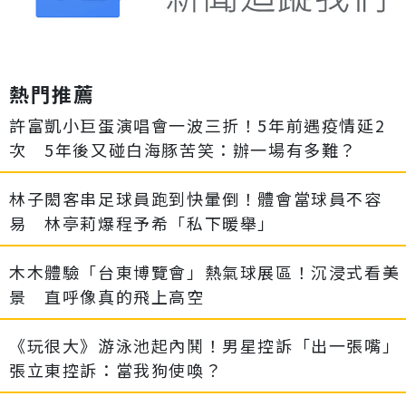
熱門推薦
許富凱小巨蛋演唱會一波三折！5年前遇疫情延2
次 5年後又碰白海豚苦笑：辦一場有多難？
林子閎客串足球員跑到快暈倒！體會當球員不容
易 林亭莉爆程予希「私下暖舉」
木木體驗「台東博覽會」熱氣球展區！沉浸式看美
景 直呼像真的飛上高空
《玩很大》游泳池起內鬨！男星控訴「出一張嘴」
張立東控訴：當我狗使喚？