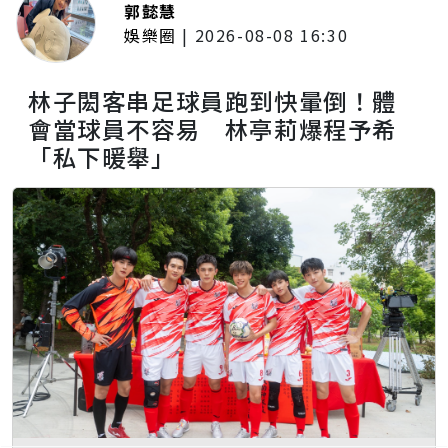
郭懿慧
娛樂圈
|
2026-08-08 16:30
林子閎客串足球員跑到快暈倒！體
會當球員不容易 林亭莉爆程予希
「私下暖舉」