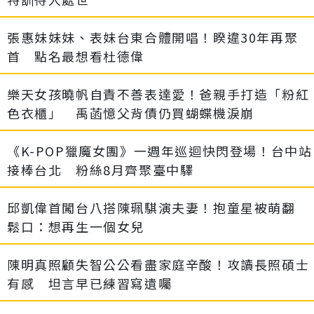
張惠妹妹妹、表妹台東合體開唱！睽違30年再聚
首 點名最想看杜德偉
樂天女孩曉帆自責不善表達愛！爸親手打造「粉紅
色衣櫃」 禹菡憶父背債仍買蝴蝶機淚崩
《K-POP獵魔女團》一週年巡迴快閃登場！台中站
接棒台北 粉絲8月齊聚臺中驛
邱凱偉首闖台八搭陳珮騏演夫妻！抱童星被萌翻
鬆口：想再生一個女兒
陳明真照顧失智公公看盡家庭辛酸！攻讀長照碩士
有感 坦言早已練習寫遺囑