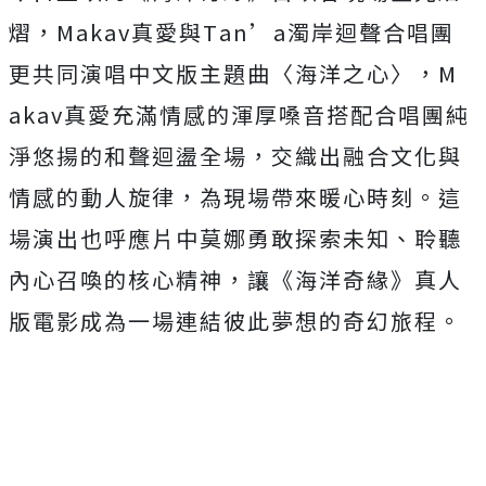
熠，Makav真愛與T
an’a濁岸迴聲合唱團
更共同演唱中文版主題曲〈海洋之心〉，M
akav真愛充滿情感的渾厚嗓音搭配合唱團純
淨悠揚的和聲迴盪全
場，交織出融合文化與
情感的動人旋律，為現場帶來暖心時刻。
這
場演出也呼應片中莫娜勇敢探索未知、聆聽
內心召喚的核心精神，
讓《海洋奇緣》真人
版電影成為一場連結彼此夢想的奇幻旅程。