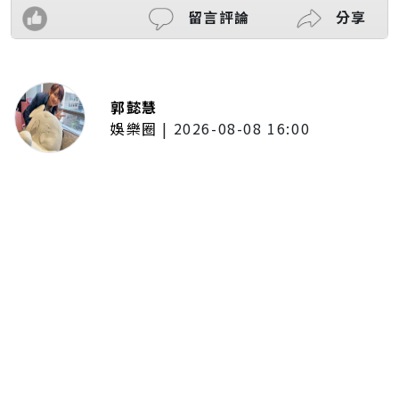
留言評論
分享
郭懿慧
娛樂圈
|
2026-08-08 16:00
木木體驗「台東博覽會」熱氣球展
區！沉浸式看美景 直呼像真的飛
上高空