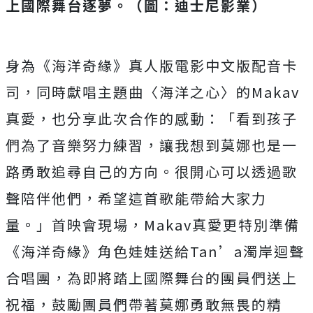
上國際舞台逐夢。（圖：迪士尼影業）
身為《海洋奇緣》真人版電影中文版配音卡
司，同時獻唱主題曲〈
海洋之心〉的Makav
真愛，也分享此次合作的感動：「
看到孩子
們為了音樂努力練習，
讓我想到莫娜也是一
路勇敢追尋自己的方向。
很開心可以透過歌
聲陪伴他們，希望這首歌能帶給大家力
量。」
首映會現場，Makav真愛更特別準備
《海洋奇緣》角色娃娃送給
Tan’a濁岸迴聲
合唱團，
為即將踏上國際舞台的團員們送上
祝福，
鼓勵團員們帶著莫娜勇敢無畏的精