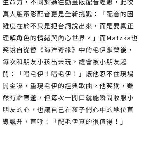
生命力，不同於過往動畫版配音經驗，
此次
真人版電影配音更是全新挑戰：「
配音的困
難度在於不只是把台詞說出來，
而是要真正
理解角色的情緒與內心世界。」而Matzka也
笑說自
從替《海洋奇緣》中的毛伊獻聲後，
每次和朋友小孩出去玩，
總會被小朋友起
鬨：「唱毛伊！唱毛伊！」讓他忍不住現場
開金嗓，
重現毛伊的經典歌曲。他笑稱，雖
然有點害羞，
但每次一開口就能瞬間收服小
朋友的心，
也讓自己在孩子們心中的地位直
線飆升，直呼：「
配毛伊真的很值得！」