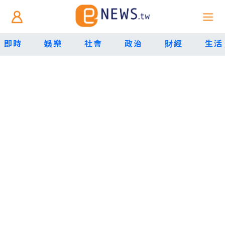
即時
娛樂
社會
政治
財經
生活