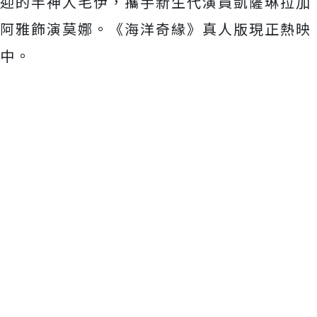
迎的半神人毛伊，
攜手新生代演員凱薩琳拉加
阿雅飾演莫娜。《海洋奇緣》
真人版現正熱映
中。