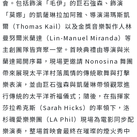
會。包括飾演「毛伊」的巨石強森、
飾演
「莫娜」的凱薩琳拉加阿雅、導演湯瑪斯凱
爾（Thomas Kail）以及金獎音樂製作人林
曼努爾米蘭達（Lin-
Manuel Miranda）等
主創團隊皆齊聚一堂。
首映典禮由導演與米
蘭達揭開序幕，現場更邀請 Nonosina 舞團
帶來展現太平洋村落風情的傳統歌舞與打擊
樂表演，
並由巨石強森與凱薩琳帶領觀眾進
行傳統的太平洋祈福儀式；隨後，
在指揮家
莎拉希克斯（Sarah Hicks）的率領下，洛
杉磯愛樂樂團（LA Phil）現場為電影同步配
樂演奏，
整場首映會最終在璀璨的煙火秀中