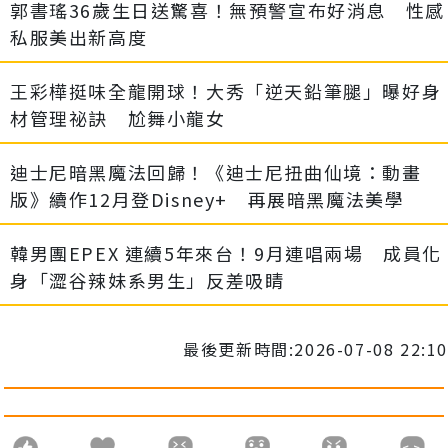
郭書瑤36歲生日送驚喜！無預警宣布好消息 性感
私服美出新高度
王彩樺挺味全龍開球！大秀「逆天鉛筆腿」曝好身
材管理祕訣 尬舞小龍女
迪士尼暗黑魔法回歸！《迪士尼扭曲仙境：動畫
版》續作12月登Disney+ 再展暗黑魔法美學
韓男團EPEX 連續5年來台！9月連唱兩場 成員化
身「澀谷辣妹系男生」反差吸睛
最後更新時間:2026-07-08 22:10