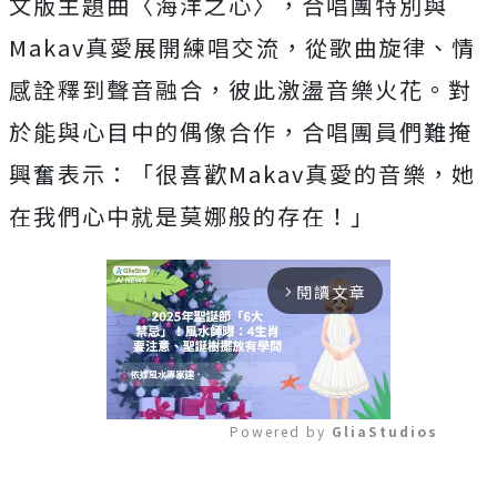
文版主題曲〈海洋之心〉，合唱團特別與
Makav真
愛展開練唱交流，從歌曲旋律、情
感詮釋到聲音融合，
彼此激盪音樂火花。對
於能與心目中的偶像合作，
合唱團員們難掩
興奮表示：「很喜歡Makav真愛的音樂，
她
在我們心中就是莫娜般的存在！」
閱讀文章
arrow_forward_ios
Powered by 
GliaStudios
Mute