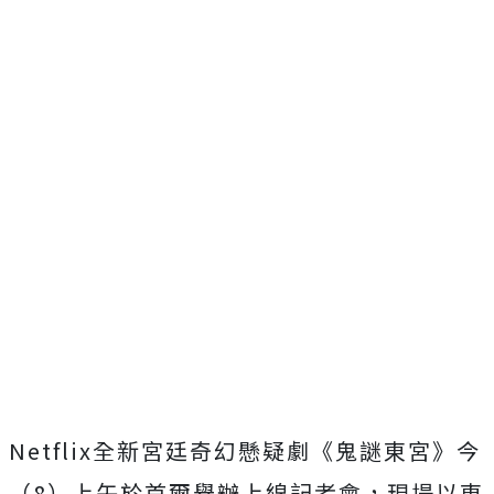
Netflix全新宮廷奇幻懸疑劇《鬼謎東宮》今
（8）
上午於首爾舉辦上線記者會，
現場以東