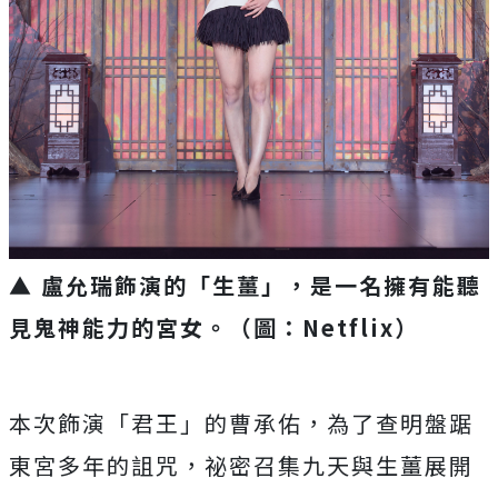
▲ 盧允瑞飾演的「生薑」，是一名擁有能聽
見鬼神能力的宮女。（圖：Netflix）
本次飾演「君王」的曹承佑，為了查明盤踞
東宮多年的詛咒，
祕密召集九天與生薑展開