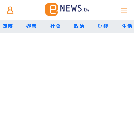
即時
娛樂
社會
政治
財經
生活