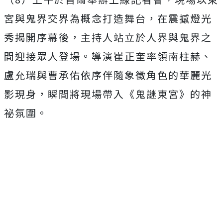
宮與鬼界交界為概念打造舞台，在震撼燈光
秀揭開序幕後，
主持人站立於人界與鬼界之
間迎接眾人登場。導演崔正奎率領南柱赫
、
盧允瑞與曹承佑依序伴隨象徵角色的華麗光
影現身，
瞬間將現場帶入《鬼謎東宮》的神
祕氛圍。