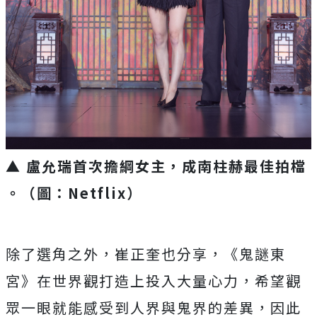
▲ 盧允瑞首次擔綱女主，成南柱赫最佳拍檔
。（圖：Netflix）
除了選角之外，崔正奎也分享，《鬼謎東
宮》
在世界觀打造上投入大量心力，
希望觀
眾一眼就能感受到人界與鬼界的差異，
因此