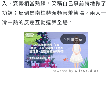
入、姿勢相當熟練，
笑稱自己事前特地做了
功課；反倒是南柱赫頻頻害羞笑場，
兩人一
冷一熱的反差互動逗樂全場。
閱讀文章
arrow_forward_ios
Powered by 
GliaStudios
Mute