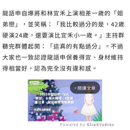
龍語申自爆將和林宜禾上演相差一歲的「姐
弟戀」，並笑稱：「
我比較過分的是，
42
歲
硬演
24
歲，還要演比宜禾小一歲。」
主持群
聽完群體起鬨：「這真的有點過分」。
不過
大家也一致認證龍語申保養得宜、身材維持
得相當好，
認為完全沒有違和感。
閱讀文章
arrow_forward_ios
Powered by 
GliaStudios