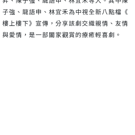
昇、陳子強、龍語申、
林宜禾等人。其中陳
子強、龍語申、林宜禾為中視全新八點檔《
樓上樓下》宣傳，分享該劇交織親情、友情
與愛情，
是一部闔家觀賞的療癒輕喜劇。