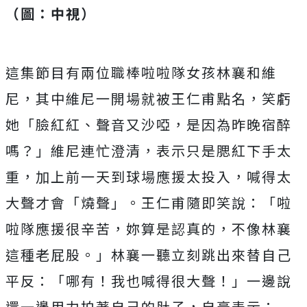
（圖：中視）
這集節目有兩位職棒啦啦隊女孩林襄和維
尼，
其中維尼一開場就被王仁甫點名，笑虧
她「臉紅紅、聲音又沙啞，
是因為昨晚宿醉
嗎？」維尼連忙澄清，表示只是腮紅下手太
重，
加上前一天到球場應援太投入，喊得太
大聲才會「燒聲」。
王仁甫隨即笑說：「啦
啦隊應援很辛苦，妳算是認真的，
不像林襄
這種老屁股。」林襄一聽立刻跳出來替自己
平反：「哪有！
我也喊得很大聲！」一邊說
還一邊用力拍著自己的肚子，自豪表示：