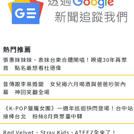
熱門推薦
張惠妹妹妹、表妹台東合體開唱！睽違30年再聚
首 點名最想看杜德偉
昔傳跟李易婚變 女兒揭六月喝酒與爸爸吵架內
幕 神回笑翻全場
《K-POP獵魔女團》一週年巡迴快閃登場！台中站
接棒台北 粉絲8月齊聚臺中驛
Red Velvet、Stray Kids、ATEEZ全來了！