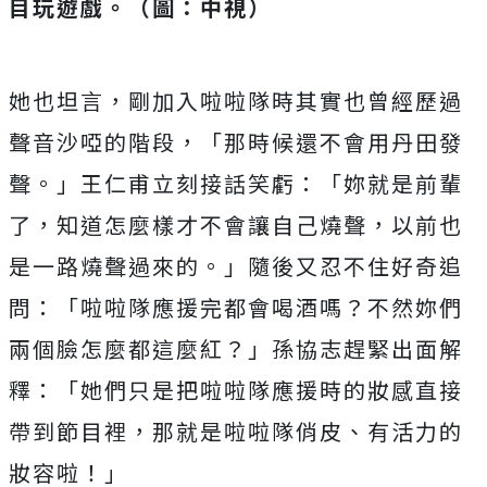
目玩遊戲。（圖：中視）
她也坦言，
剛加入啦啦隊時其實也曾經歷過
聲音沙啞的階段，「
那時候還不會用丹田發
聲。」王仁甫立刻接話笑虧：「
妳就是前輩
了，知道怎麼樣才不會讓自己燒聲，
以前也
是一路燒聲過來的。」隨後又忍不住好奇追
問：「
啦啦隊應援完都會喝酒嗎？不然妳們
兩個臉怎麼都這麼紅？」
孫協志趕緊出面解
釋：「
她們只是把啦啦隊應援時的妝感直接
帶到節目裡，
那就是啦啦隊俏皮、有活力的
妝容啦！」