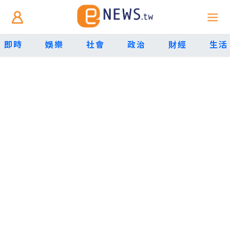
即時
娛樂
社會
政治
財經
生活