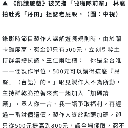
▲ 《飢餓遊戲》被笑指「啦啦隊前輩」 林襄
拍肚秀「丹田」拒認老屁股。（圖：中視）
錄影時節目製作人講解遊戲規則時，由於關
卡難度高、獎金卻只有
5
00
元，立刻引發主
持群集體抗議。王仁甫吐槽：「
你是全台唯
一一個製作單位，
500
元可以講得這麼『昂
聲』（
台語）的。」眼見製作人不為所動，
主持群乾脆拉著來賓一起加入「
加碼請
願」，眾人你一言、我一語爭取福利。再經
過一番討價還價，
製作人終於點頭加碼，卻
只從
500
元提高到
800
元，
讓全場傻眼，忍不