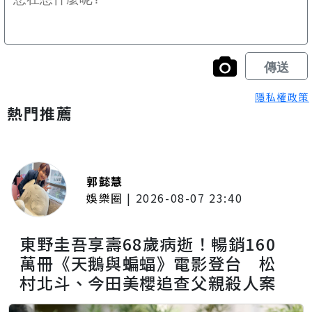
隱私權政策
熱門推薦
郭懿慧
娛樂圈
|
2026-08-07 23:40
東野圭吾享壽68歲病逝！暢銷160
萬冊《天鵝與蝙蝠》電影登台 松
村北斗、今田美櫻追查父親殺人案