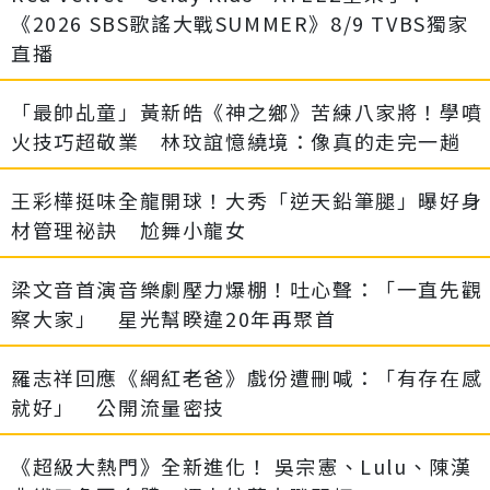
《2026 SBS歌謠大戰SUMMER》8/9 TVBS獨家
直播
「最帥乩童」黃新皓《神之鄉》苦練八家將！學噴
火技巧超敬業 林玟誼憶繞境：像真的走完一趟
王彩樺挺味全龍開球！大秀「逆天鉛筆腿」曝好身
材管理祕訣 尬舞小龍女
梁文音首演音樂劇壓力爆棚！吐心聲：「一直先觀
察大家」 星光幫睽違20年再聚首
羅志祥回應《網紅老爸》戲份遭刪喊：「有存在感
就好」 公開流量密技
《超級大熱門》全新進化！ 吳宗憲、Lulu、陳漢