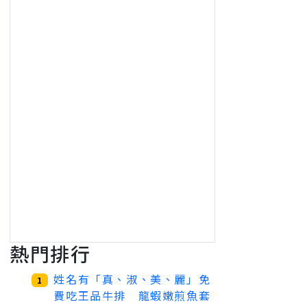
熱門排行
姓名有「真、淑、美、麗」免
1
費吃王品牛排 龍蝦嫩煎魚套