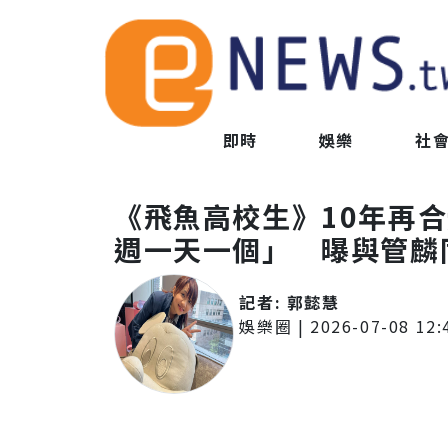
即時
娛樂
社
《飛魚高校生》10年再合
週一天一個」 曝與管麟
記者:
郭懿慧
娛樂圈
|
2026-07-08 12: