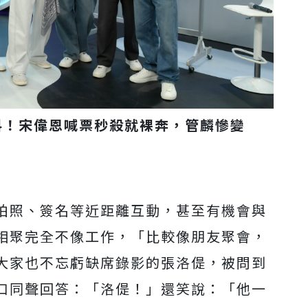
料！宋偉恩喊票秒殺就裸奔，管麟慘變
拍照、簽名等近距離互動，甚至有機會與
相聚完全不像工作，「比較像朋友聚會，
大家也不忘虧缺席錄影的張洛偍，被問到
口同聲回答：「洛偍！」還笑說：「他一