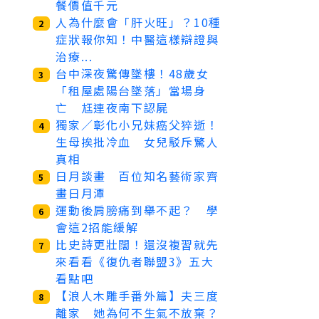
餐價值千元
人為什麼會「肝火旺」？10種
2
症狀報你知！中醫這樣辯證與
治療...
台中深夜驚傳墜樓！48歲女
3
「租屋處陽台墜落」當場身
亡 尪連夜南下認屍
獨家／彰化小兄妹癌父猝逝！
4
生母挨批冷血 女兒駁斥驚人
真相
日月談畫 百位知名藝術家齊
5
畫日月潭
運動後肩膀痛到舉不起？ 學
6
會這2招能緩解
比史詩更壯闊！還沒複習就先
7
來看看《復仇者聯盟3》五大
看點吧
【浪人木雕手番外篇】夫三度
8
離家 她為何不生氣不放棄？