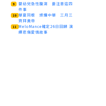
嬰幼兒急性腹瀉 要注意這四
9
件事
華夏同根 燦爛中華 三月三
10
齊拜黃帝
MeloMance確定26日回歸 演
11
繹悲傷愛情故事