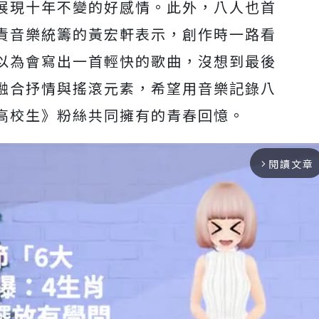
展現十年不變的好感情。此外，八人也首
責音樂統籌的黃宏軒表示，創作時一路看
以為會寫出一首輕快的歌曲，沒想到最後
融合抒情與搖滾元素，希望用音樂記錄八
高校生》粉絲共同擁有的青春回憶。
閱讀文章
arrow_forward_ios