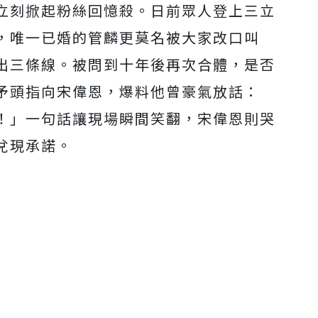
立刻掀起粉絲回憶殺。日前眾人登上三立
，唯一已婚的管麟更莫名被大家改口叫
出三條線。被問到十年後再次合體，是否
矛頭指向宋偉恩，爆料他曾豪氣放話：
！」一句話讓現場瞬間笑翻，宋偉恩則哭
兌現承諾。