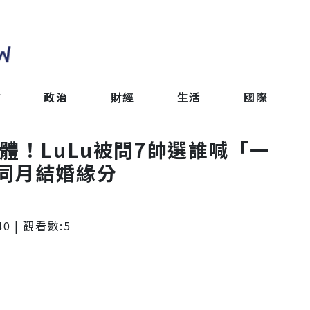
會
政治
財經
生活
國際
體！LuLu被問7帥選誰喊「一
同月結婚緣分
40
| 觀看數:
5