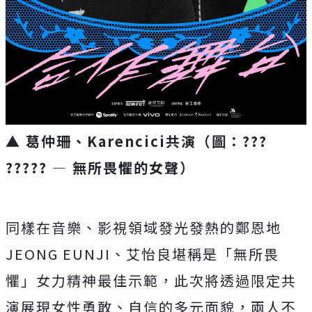
▲ 葛仲珊、Karencici共演（圖：???
????? — 無所畏懼的女聲）
同樣在音樂、影視領域發光發熱的鄭恩地
JEONG EUNJI、艾怡良堪稱是「無所畏
懼」女力精神最佳示範，此次將透過限定共
演展現女性勇敢、自信的多元面貌，兩人不