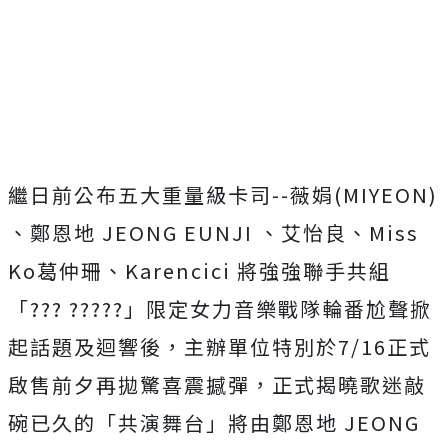
繼日前公布五大重量級卡司--薇娟(MIYEON)
、鄭恩地 JEONG EUNJI 、艾怡良、Miss
Ko葛仲珊、Karencici 將強強聯手共組
「??? ?????」限定女力音樂戰隊輪番尬聲掀
起話題及迴響後，主辦單位特別於7/16正式
啟售前夕再拋驚喜震撼彈，正式揭曉歌迷敲
碗已久的「共演舞台」將由鄭恩地 JEONG