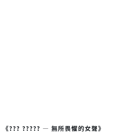
《??? ????? — 無所畏懼的女聲》