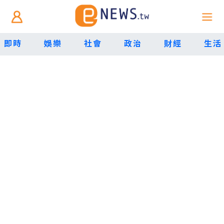
即時
娛樂
社會
政治
財經
生活