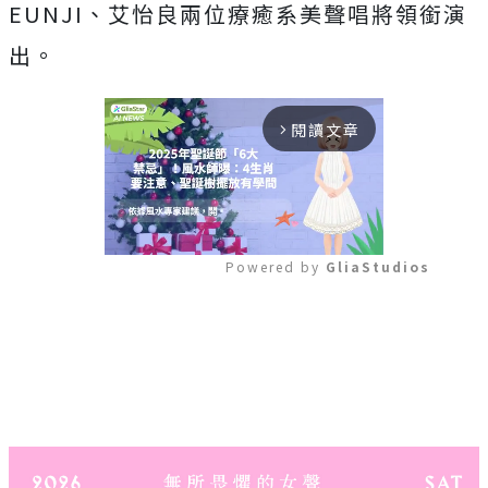
EUNJI、艾怡良兩位療癒系美聲唱將領銜演
出。
閱讀文章
arrow_forward_ios
Powered by 
GliaStudios
Mute