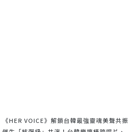
《HER VOICE》解鎖台韓最強靈魂美聲共振
催生「核彈級」共演！台韓樂壇橫跨唱片、