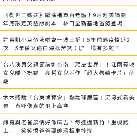
《勸世三姊妹》躍演進軍百老匯！9月赴美讀劇
年底敲定英語版劇本 林口全新基地蓄勢登場
許富凱小巨蛋演唱會一波三折！5年前遇疫情延2
次 5年後又碰白海豚苦笑：辦一場有多難？
台八演員父親節前進台南「頑皮世界」！江國賓收
女兒暖心祝福 亮哲女兒手作「超大卷軸卡片」萌
翻
木木體驗「台東博覽會」熱氣球展區！沉浸式看美
景 直呼像真的飛上高空
熊霓與老爸感情好像麻吉！每週返新竹「重機跑
山」 笑笑憶爸爸耍帥滑板車摔慘