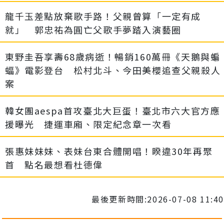
龍千玉差點放棄歌手路！父親曾算「一定有成
就」 郭忠祐為圓亡父歌手夢踏入演藝圈
東野圭吾享壽68歲病逝！暢銷160萬冊《天鵝與蝙
蝠》電影登台 松村北斗、今田美櫻追查父親殺人
案
韓女團aespa首攻臺北大巨蛋！臺北市六大官方應
援曝光 捷運車廂、限定紀念章一次看
張惠妹妹妹、表妹台東合體開唱！睽違30年再聚
首 點名最想看杜德偉
最後更新時間:2026-07-08 11:40