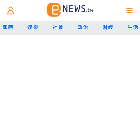
即時
娛樂
社會
政治
財經
生活