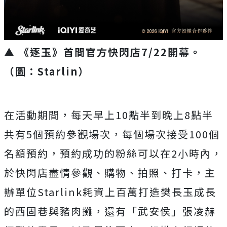
▲ 《逐玉》首間官方快閃店7/22開幕。
（圖：Starlin）
在活動期間，每天早上
10
點半到晚上
8
點半
共有
5
個預約參觀場次，每個場次接受
100
個
名額預約，預約成功的粉絲可以在
2
小時內，
於快閃店盡情參觀、購物、拍照、打卡，主
辦單位
Starlink
耗資上百萬打造樊長玉成長
的西固巷與豬肉攤，還有「武安侯」張凌赫