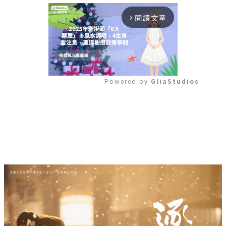
閱讀文章
arrow_forward_ios
Powered by 
GliaStudios
Mute