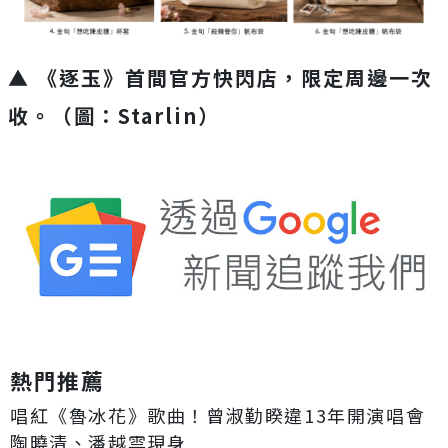
▲ 《逐玉》首間官方快閃店，限定周邊一次
收。（圖：Starlin）
熱門推薦
唱紅《魯冰花》歌曲！曾淑勤睽違13年開演唱會
陶曉清、潘越雲現身