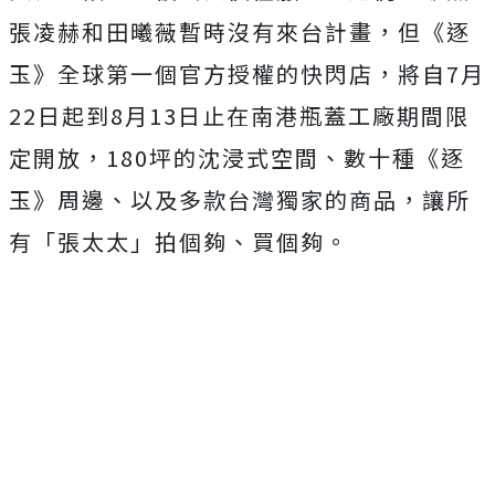
張凌赫和田曦薇暫時沒有來台計畫，但《逐
玉》全球第一個官方授權的快閃店，將自
7
月
22
日起到
8
月
13
日止在南港瓶蓋工廠期間限
定開放，
180
坪的沈浸式空間、數十種《逐
玉》周邊、以及多款台灣獨家的商品，讓所
有「張太太」拍個夠、買個夠。