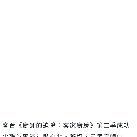
客台《廚師的迫降：客家廚房》第二季成功
串聯首爾漢江與台北大稻埕，累積亮眼口