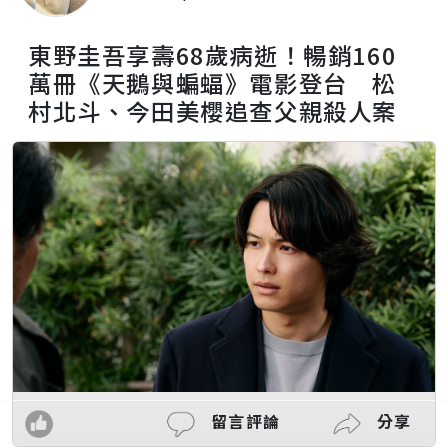
東野圭吾享壽68歲病逝！暢銷160
萬冊《天鵝與蝙蝠》電影登台 松
村北斗、今田美櫻追查父親殺人案
留言評論
分享