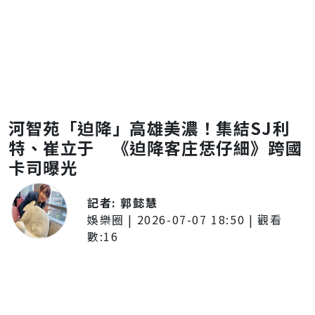
河智苑「迫降」高雄美濃！集結SJ利
特、崔立于 《迫降客庄恁仔細》跨國
卡司曝光
記者:
郭懿慧
娛樂圈
|
2026-07-07 18:50
| 觀看
數:
16