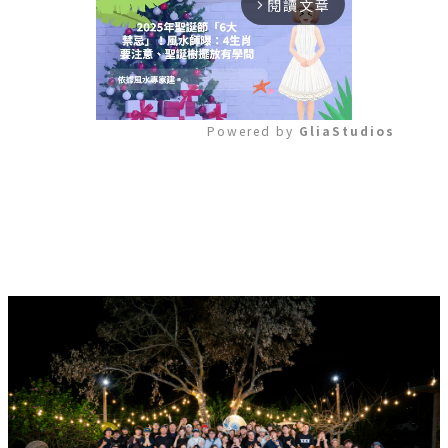
閱讀文章
arrow_forward_ios
Powered by 
GliaStudios
Mute