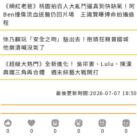
《網紅老爸》桃園拍百人大亂鬥逼真到快缺氧！阿
Ben撞傷流血送醫仍回片場 王識賢曝搏命拍攝過
程
徐乃麟玩「安全之吻」豁出去！抱頭狂親曾國城
他崩潰喊沒氣了
《超級大熱門》全新進化！ 吳宗憲、Lulu、陳漢
典鐵三角再合體 週末綜藝大戰開打
最後更新時間:2026-07-07 18:50
0
0
0
0
0
0