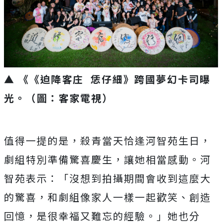
▲ 《《迫降客庄 恁仔細》跨國夢幻卡司曝
光。（圖：客家電視）
值得一提的是，殺青當天恰逢河智苑生日，
劇組特別準備驚喜慶生，讓她相當感動。河
智苑表示：「沒想到拍攝期間會收到這麼大
的驚喜，和劇組像家人一樣一起歡笑、創造
回憶，是很幸福又難忘的經驗。」她也分