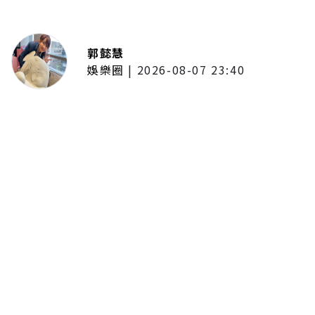
郭懿慧
娛樂圈
|
2026-08-07 23:40
大提琴家馬友友再度來臺！臺北、
臺中共譜音樂饗宴 每次訪臺都帶
來不同驚喜