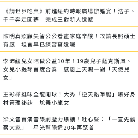
《請世界吃桌》前進紐約時報廣場辦婚宴！浩子、
千千奔走圓夢 完成三對新人遺憾
陳明真照顧失智公公看盡家庭辛酸！攻讀長照碩士
有感 坦言早已練習寫遺囑
李沛綾兒女陪做公益10年！19歲兒子薩克斯風、
女兒小提琴首度合奏 感恩上天賜一對「天使兒
女」
王彩樺挺味全龍開球！大秀「逆天鉛筆腿」曝好身
材管理祕訣 尬舞小龍女
梁文音首演音樂劇壓力爆棚！吐心聲：「一直先觀
察大家」 星光幫睽違20年再聚首