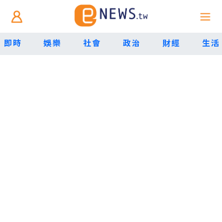
即時
娛樂
社會
政治
財經
生活