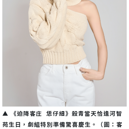
▲ 《迫降客庄 恁仔細》殺青當天恰逢河智
苑生日，劇組特別準備驚喜慶生。（圖：客