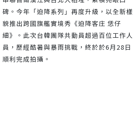
碑。今年「迫降系列」再度升級，以全新樣
貌推出跨國旗艦實境秀《迫降客庄 恁仔
細》。此次台韓團隊共動員超過百位工作人
員，歷經酷暑與暴雨挑戰，終於於
6
月
28
日
順利完成拍攝。