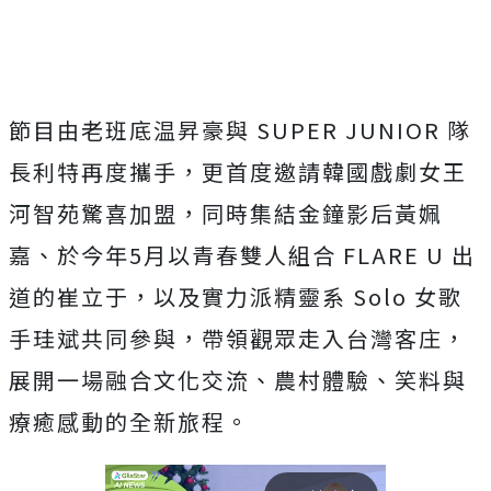
節目由老班底温昇豪與
SUPER JUNIOR
隊
長利特再度攜手，更首度邀請韓國戲劇女王
河智苑驚喜加盟，同時集結金鐘影后黃姵
嘉、於今年
5
月以青春雙人組合
FLARE U
出
道的崔立于，以及實力派精靈系
Solo
女歌
手珪斌共同參與，帶領觀眾走入台灣客庄，
展開一場融合文化交流、農村體驗、笑料與
療癒感動的全新旅程。