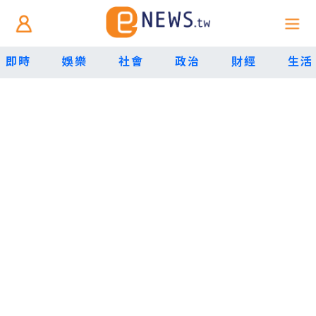
即時
娛樂
社會
政治
財經
生活