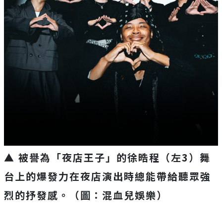
▲ 被譽為「夜店王子」的徐晧程（左3）舞
台上的爆發力在夜店演出時總能帶給聽眾強
烈的抒發感。（圖：混血兒娛樂）