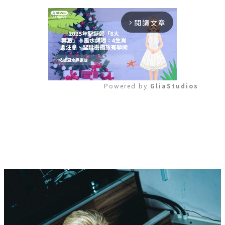
閱讀文章
arrow_forward_ios
Powered by 
GliaStudios
Mute