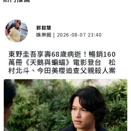
郭懿慧
娛樂圈
|
2026-08-07 23:40
東野圭吾享壽68歲病逝！暢銷160
萬冊《天鵝與蝙蝠》電影登台 松
村北斗、今田美櫻追查父親殺人案