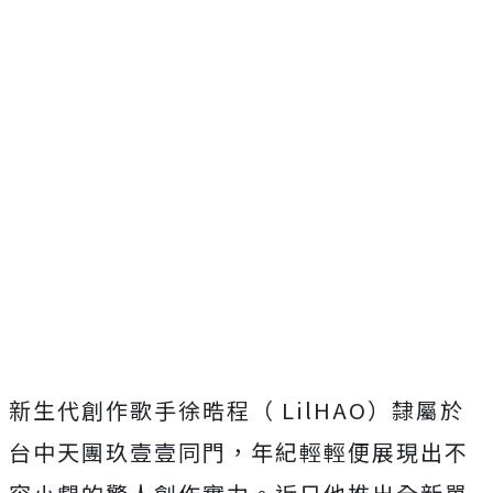
新生代創作歌手徐晧程（ LilHAO）隸屬於
台中天團玖壹壹同門，
年紀輕輕便展現出不