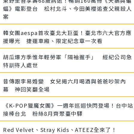
東野圭吾享壽68歲病逝！暢銷160萬冊《天鵝與蝙
蝠》電影登台 松村北斗、今田美櫻追查父親殺人
案
韓女團aespa首攻臺北大巨蛋！臺北市六大官方應
援曝光 捷運車廂、限定紀念章一次看
胡瓜爆方季惟年輕勞軍「隔袖握手」 經紀公司急
特訓待人處世
昔傳跟李易婚變 女兒揭六月喝酒與爸爸吵架內
幕 神回笑翻全場
《K-POP獵魔女團》一週年巡迴快閃登場！台中站
接棒台北 粉絲8月齊聚臺中驛
Red Velvet、Stray Kids、ATEEZ全來了！