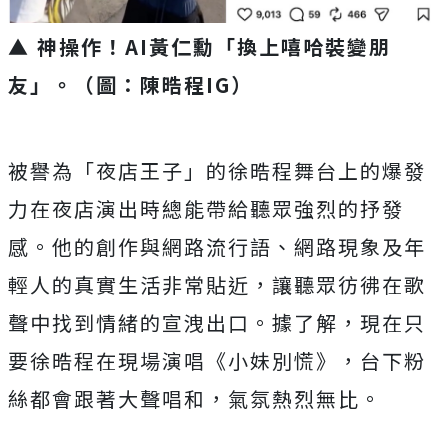
▲ 神操作！AI黃仁勳「換上嘻哈裝變朋
友」。（圖：陳晧程IG）
被譽為「夜店王子」
的徐晧程舞台上的爆發
力在夜店演出時總能帶給聽眾強烈的抒發
感。
他的創作與網路流行語、網路現象及年
輕人的真實生活非常貼近，
讓聽眾彷彿在歌
聲中找到情緒的宣洩出口。據了解，
現在只
要徐晧程在現場演唱《小妹別慌》，
台下粉
絲都會跟著大聲唱和，氣氛熱烈無比。