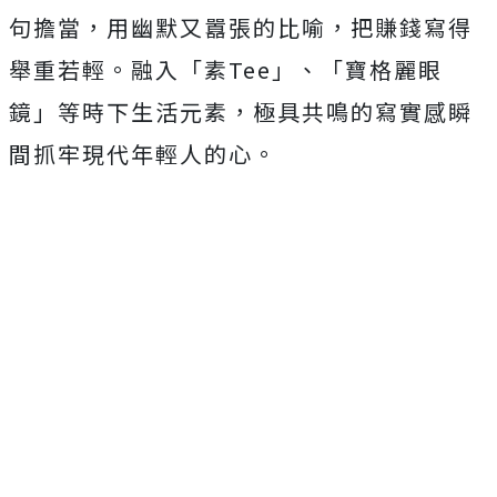
句擔當，用幽默又囂張的比喻，
把賺錢寫得
舉重若輕。融入「素Tee」、「寶格麗眼
鏡」
等時下生活元素，極具共鳴的寫實感瞬
間抓牢現代年輕人的心。