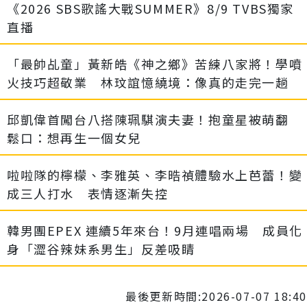
《2026 SBS歌謠大戰SUMMER》8/9 TVBS獨家
直播
「最帥乩童」黃新皓《神之鄉》苦練八家將！學噴
火技巧超敬業 林玟誼憶繞境：像真的走完一趟
邱凱偉首闖台八搭陳珮騏演夫妻！抱童星被萌翻
鬆口：想再生一個女兒
啦啦隊的檸檬、李雅英、李晧禎體驗水上芭蕾！變
成三人打水 表情逐漸失控
韓男團EPEX 連續5年來台！9月連唱兩場 成員化
身「澀谷辣妹系男生」反差吸睛
最後更新時間:2026-07-07 18:40