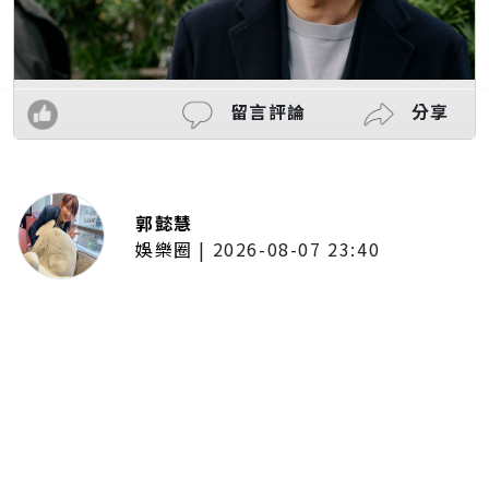
留言評論
分享
郭懿慧
娛樂圈
|
2026-08-07 23:40
大提琴家馬友友再度來臺！臺北、
臺中共譜音樂饗宴 每次訪臺都帶
來不同驚喜