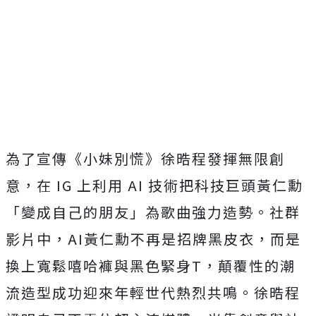
為了宣傳《小妹別慌》徐晧程發揮無限創
意，在 IG 上利用 AI 技術把科技巨頭黃仁勳
「變成自己的朋友」為歌曲強力造勢。
社群
影片中，AI黃仁勳不再是招牌黑皮衣，
而是
換上寬鬆嘻哈褲與黑色緊身T，
顛覆性的潮
流造型成功迎來年輕世代熱烈共鳴。
徐晧程