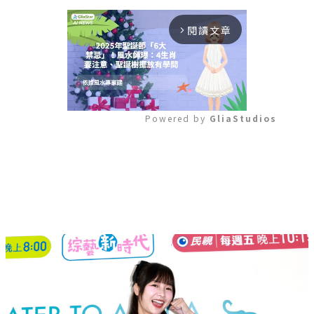
閱讀文章
arrow_forward_ios
Powered by 
GliaStudios
Mute