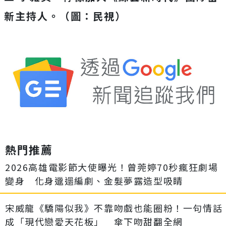
新主持人。（圖：民視）
熱門推薦
2026高雄電影節大使曝光！曾莞婷70秒瘋狂劇場
變身 化身邋遢編劇、金髮夢露造型吸睛
宋威龍《驕陽似我》不靠吻戲也能圈粉！一句情話
成「現代戀愛天花板」 傘下吻甜翻全網