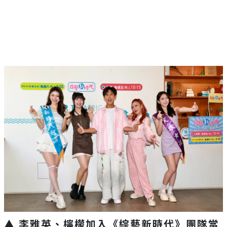
▲ 李雅英、檸檬加入《綜藝新時代》團隊當