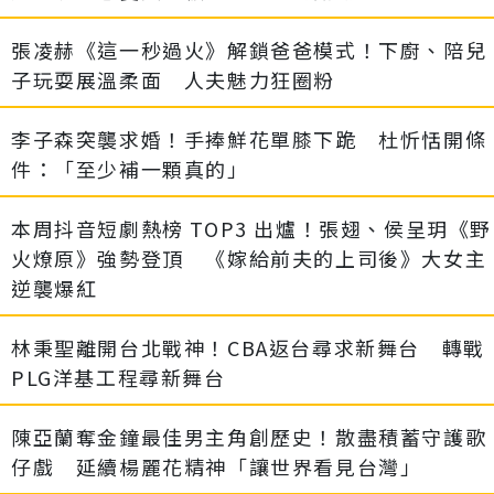
張凌赫《這一秒過火》解鎖爸爸模式！下廚、陪兒
子玩耍展溫柔面 人夫魅力狂圈粉
李子森突襲求婚！手捧鮮花單膝下跪 杜忻恬開條
件：「至少補一顆真的」
本周抖音短劇熱榜 TOP3 出爐！張翅、侯呈玥《野
火燎原》強勢登頂 《嫁給前夫的上司後》大女主
逆襲爆紅
林秉聖離開台北戰神！CBA返台尋求新舞台 轉戰
PLG洋基工程尋新舞台
陳亞蘭奪金鐘最佳男主角創歷史！散盡積蓄守護歌
仔戲 延續楊麗花精神「讓世界看見台灣」