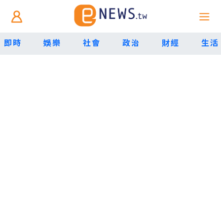
即時
娛樂
社會
政治
財經
生活