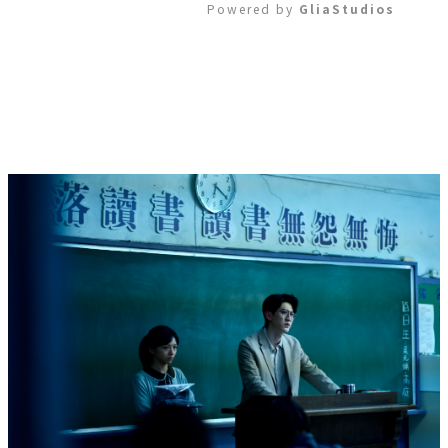
Powered by 
GliaStudios
Mute