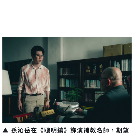
▲ 孫沁岳在《聰明鎮》飾演補教名師，期望