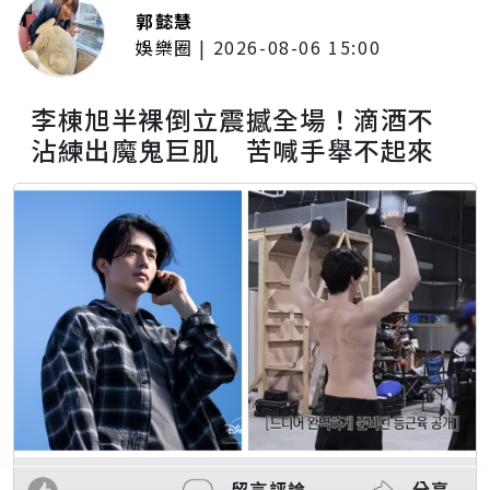
郭懿慧
娛樂圈
|
2026-08-06 15:00
李棟旭半裸倒立震撼全場！滴酒不
沾練出魔鬼巨肌 苦喊手舉不起來
留言評論
分享