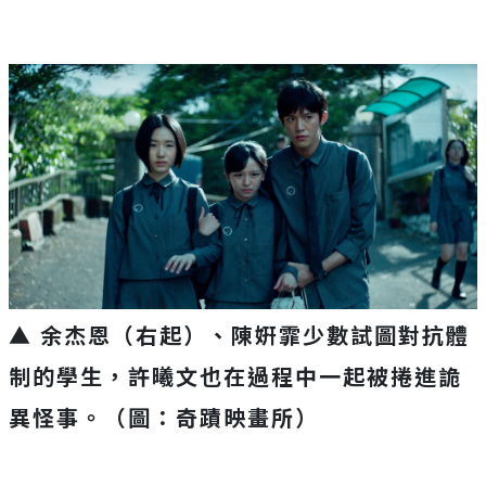
▲ 余杰恩（右起）、陳姸霏少數試圖對抗體
制的學生，許曦文也在過程中一起被捲進詭
異怪事。（圖：奇蹟映畫所）