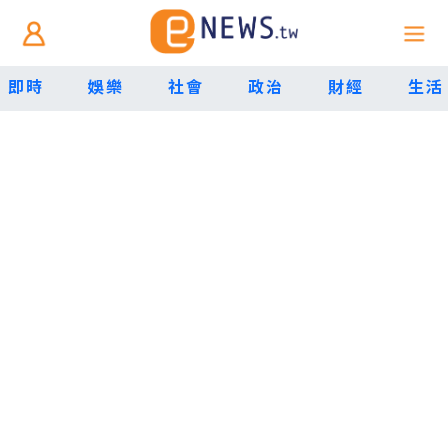
即時
娛樂
社會
政治
財經
生活