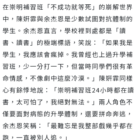
在崇明補習班「不成功就等死」的崩解世界
中，
陳姸霏與余杰恩是少數試圖對抗體制的
學生。余杰恩直言，
學校裡到處都是「讀
書、讀書」的極端標語，笑說：「
如果我是
學生，我應該會瘋掉。我曾經也上過升學補
習班，
少一分打一下，但當時同學們很有革
命情感，不像劇中這麼冷漠。」
陳姸霏同樣
心有餘悸地說：「崇明補習班
24
小時都在讀
書，
太可怕了，我絕對無法。」兩人角色不
僅要面對病態的升學體制，
還要拼命奔逃，
余杰恩笑稱：「最難忘是我整部戲幾乎都在
跑，
一直被別人追。」