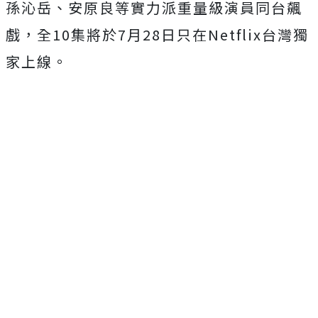
孫沁岳、
安原良等實力派重量級演員同台飆
戲，全
10
集將於
7
月
28
日只在
Netflix
台灣獨
家上線。