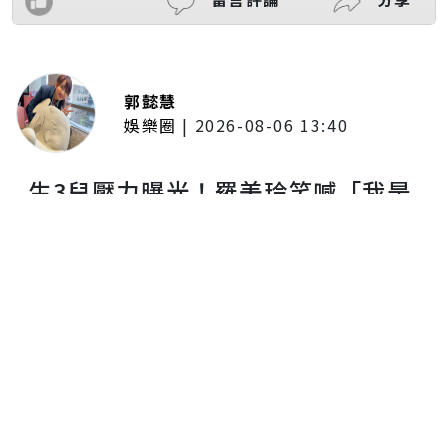
郭懿慧
娛樂圈
|
2026-08-06 13:40
生3兒壓力曝光！羅美玲笑喊「我是
家裡唯一公主」 江振愷認：家裡
就像戰場