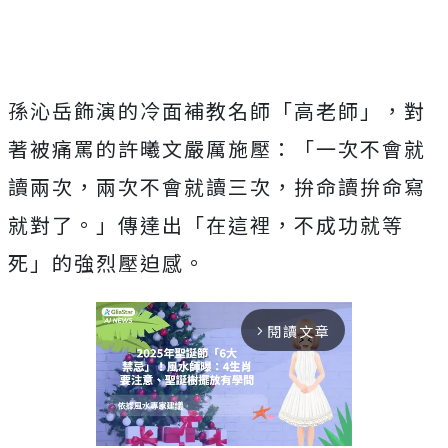
孫沁岳飾演的冷面補教名師「
高老師」，對
著被痛罵的許曦文嚴厲施壓：「一次不會就
讀兩次，
兩次不會就讀三次，拚命讀拚命寫
就對了。」傳達出「在這裡，
不成功就等
死」的強烈壓迫感。
閱讀文章
arrow_forward_ios