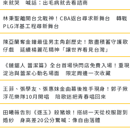
來就哭 喊話：出毛病就去看諮商
林秉聖離開台北戰神！CBA返台尋求新舞台 轉戰
PLG洋基工程尋新舞台
陳亞蘭奪金鐘最佳男主角創歷史！散盡積蓄守護歌
仔戲 延續楊麗花精神「讓世界看見台灣」
《鏈鋸人 蕾潔篇》全台首場快閃店免費入場！重現
淀治與蕾潔心動名場面 限定周邊一次收藏
王菲、張學友、張惠妹金曲幕後推手現身！郭子揪
浮花樂隊10月開唱 陪歌迷把青春唱回來
田曦薇告別《逐玉》殺豬娘！搭胡一天從校服甜到
婚紗 身高差20公分驚喊：像自由落體