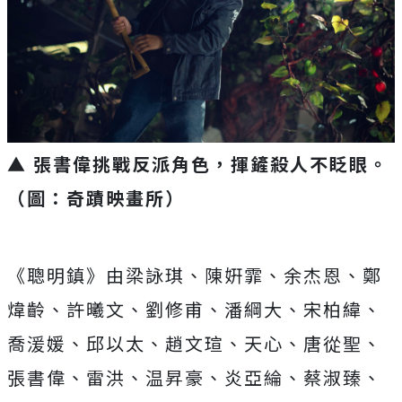
▲ 張書偉挑戰反派角色，揮鏟殺人不眨眼。
（圖：奇蹟映畫所）
《聰明鎮》由梁詠琪、陳姸霏、余杰恩、鄭
煒齡、許曦文、劉修甫、
潘綱大、宋柏緯、
喬湲媛、邱以太、趙文瑄、天心、唐從聖、
張書偉、雷洪、温昇豪、炎亞綸、蔡淑臻、