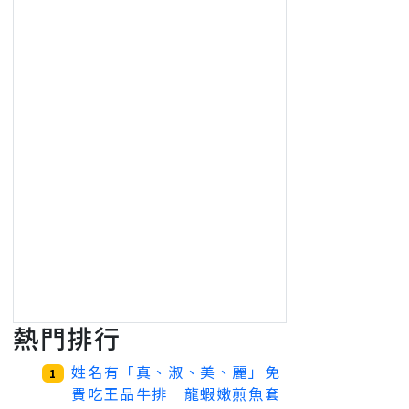
熱門排行
姓名有「真、淑、美、麗」免
1
費吃王品牛排 龍蝦嫩煎魚套