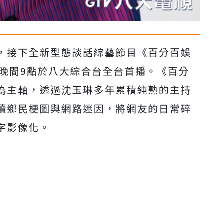
，接下全新型態談話綜藝節目《
百分百娛
晚間
9
點於八大綜合
台全台首播。《百分
為主軸，
透過沈玉琳多年累積純熟的主持
讀鄉民梗圖與網路迷因，將網友的日常碎
字影像化。