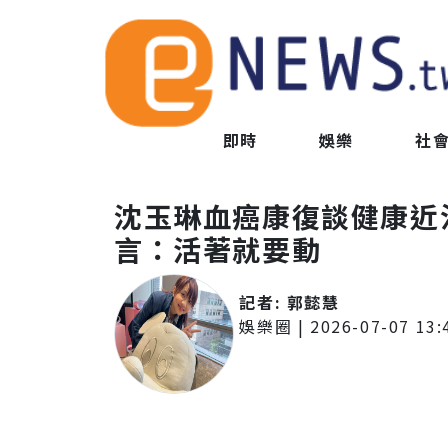
即時
娛樂
社
沈玉琳血癌康復談健康近
言：活著就要動
記者:
郭懿慧
娛樂圈
|
2026-07-07 13: