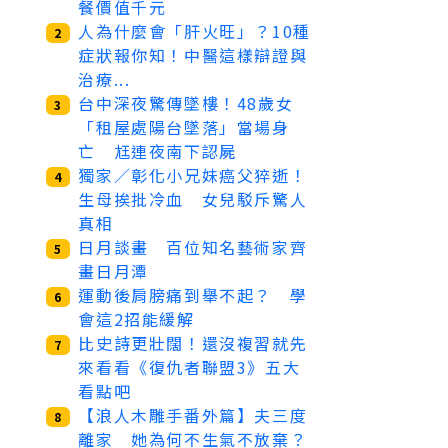
餐價值千元
人為什麼會「肝火旺」？10種
2
症狀報你知！中醫這樣辯證與
治療...
台中深夜驚傳墜樓！48歲女
3
「租屋處陽台墜落」當場身
亡 尪連夜南下認屍
獨家／彰化小兄妹癌父猝逝！
4
生母挨批冷血 女兒駁斥驚人
真相
日月談畫 百位知名藝術家齊
5
畫日月潭
運動後肩膀痛到舉不起？ 學
6
會這2招能緩解
比史詩更壯闊！還沒複習就先
7
來看看《復仇者聯盟3》五大
看點吧
【浪人木雕手番外篇】夫三度
8
離家 她為何不生氣不放棄？