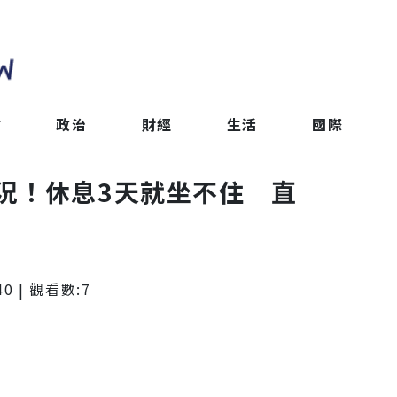
會
政治
財經
生活
國際
況！休息3天就坐不住 直
40
| 觀看數:
7