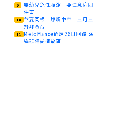
嬰幼兒急性腹瀉 要注意這四
9
件事
華夏同根 燦爛中華 三月三
10
齊拜黃帝
MeloMance確定26日回歸 演
11
繹悲傷愛情故事