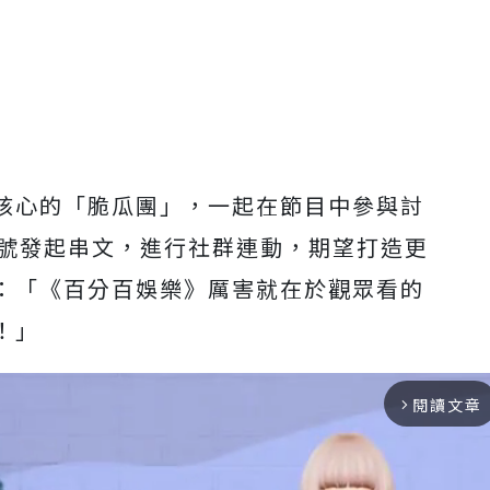
核心的「
脆瓜團」，一起在節目中參與討
號發起串文，進行社群連動，期望打造更
：「《百分百娛樂》厲害就在於觀眾看的
！」
閱讀文章
arrow_forward_ios