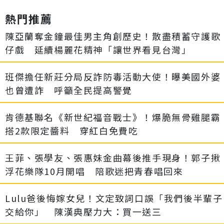
熱門推薦
陳亞蘭奪金鐘最佳男主角創歷史！散盡積蓄守護歌
仔戲 延續楊麗花精神「讓世界看見台灣」
班傑擔任新莊分局反詐防毒活動大使！曝美國外婆
也曾遭詐 呼籲全民提高警覺
肯德基聯名《新世紀福音戰士》！爆脆無骨雞腿霸
搭2款限定醬料 穿紅白免費吃
王菲、張學友、張惠妹金曲幕後推手現身！郭子揪
浮花樂隊10月開唱 陪歌迷把青春唱回來
Lulu爸後悔嫁女兒！文定致詞口誤「我們後半輩子
交給你」 陳漢典壓力大：買一送三