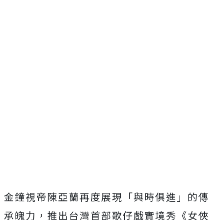
金鐘視帝陳亞蘭再度展現「與時俱進」的傳
承魄力，
推出台灣首部歌仔戲實境秀《女俠