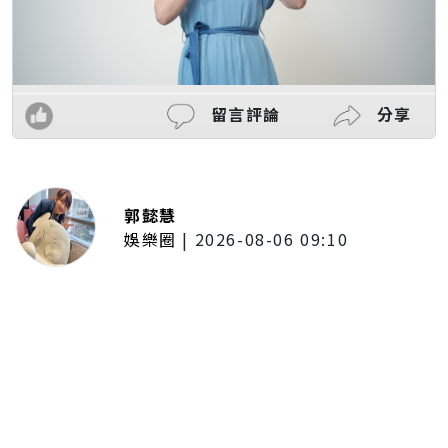
留言評論
分享
郭懿慧
娛樂圈
|
2026-08-06 09:10
洪毓璟強迫症復發！花蓮住處2度失
火留陰影 出門前狂拍插頭、彈指
確認