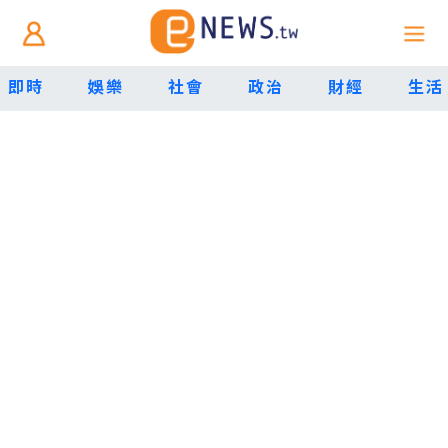
即時
娛樂
社會
政治
財經
生活