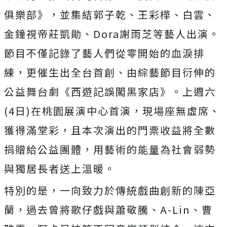
俱樂部》，並集結郭子乾、
王彩樺、白雲、
金鐘視帝莊凱勛、
Dora
謝雨芝等藝人出演。
節目不僅記錄了藝人們從零開始的血淚排
練，更催生出全台首創、
由綜藝節目衍伸的
公益舞台劇《西遊記誤闖黑家店》。上週六
(4
日
)
在桃園展演中心首演，現場座無虛席、
獲得滿堂彩，
且本次演出的門票收益將全數
捐贈給公益團體，
用藝術的能量為社會弱勢
與獨居長者送上溫暖。
特別的是，一向致力於傳統戲曲創新的陳亞
蘭，
過去曾將歌仔戲與蕭敬騰、
A-Lin
、曹