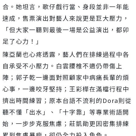
合。她坦言，歌仔戲行當、
身段並非一年能
速成，售票演出對藝人來說更是巨大壓力，
「
但大家一聽到最後一場是公益演出，都卯
足了心力！」
陳亞蘭也心疼透露，藝人們在排練過程中各
自承受不小壓力。
白雲腰椎不適仍帶傷上
陣；
郭子乾一邊面對照顧家中病痛長輩的煩
心事，一邊咬牙堅持；
王彩樺在滿檔行程中
擠出時間練習；原本台語不流利的
Dora
則從
聽不懂「出水」、「十字靠」等專業術語開
始，一步步克服焦慮；
莊凱勛更因密集排練
累到焦慮暴瘦，卻仍全力投入角色。