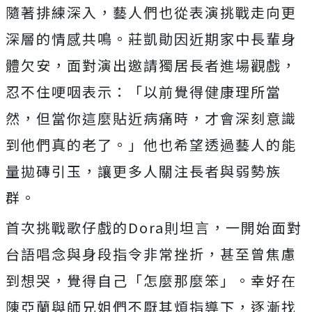
隨著排練深入，藝人們也從表演挑戰走向更
深層的情感共鳴。
莊凱勛因近期家中長輩身
體欠安，面對演出邀請獨居長者進場觀戲，
忍不住哽咽表示：「以前覺得健康理所當
然，
但當你這麼貼近病痛時，才會深刻意識
到他們真的老了。」
他也希望透過藝人的能
量拋磚引玉，讓更多人關注長者與弱勢族
群。
首次挑戰歌仔戲的
Dora
則坦言，
一開始面對
台語唱念與身段指令非常挫折，甚至曾焦慮
到想哭，
覺得自己「怎麼那麼笨」。
幸好在
陳亞蘭與師兄姐們不厭其煩指導下，逐漸找