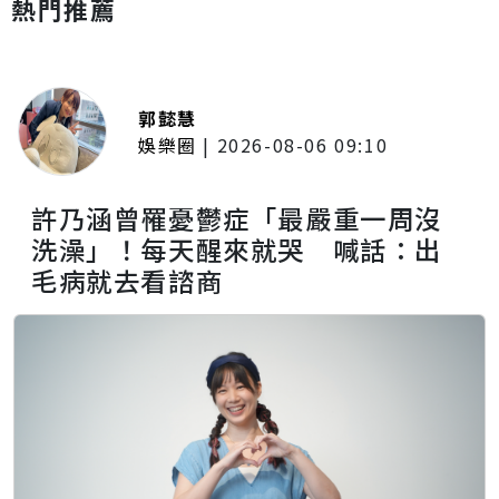
熱門推薦
郭懿慧
娛樂圈
|
2026-08-06 09:10
許乃涵曾罹憂鬱症「最嚴重一周沒
洗澡」！每天醒來就哭 喊話：出
毛病就去看諮商