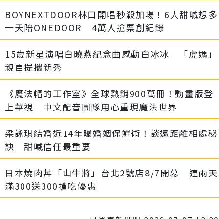
BOYNEXTDOOR林口開唱秒殺加場！6人甜喊想多
一天陪ONEDOOR 4萬人搶票創紀錄
15歲新星演唱白曉燕紀念曲感動白冰冰 「虎媽」
親自提攜新秀
《魔法帽的工作室》全球熱銷900萬冊！動畫版登
上華視 中文配音團隊用心重現魔法世界
梁詠琪結婚近14年曝婚姻保鮮術！談遠距離相處秘
訣 甜喊信任最重要
日本燒肉丼「山牛將」台北2號店8/7開幕 連兩天
滿300送300搶吃優惠