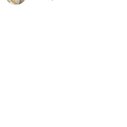
李子森突襲求婚！手捧鮮花單膝下
跪 杜忻恬開條件：「至少補一顆
真的」
留言評論
分享