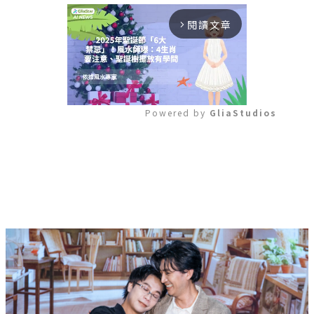
閱讀文章
arrow_forward_ios
Powered by 
GliaStudios
Mute