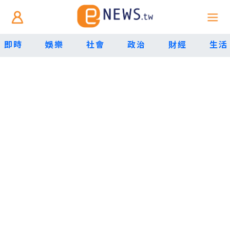
即時
娛樂
社會
政治
財經
生活