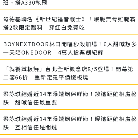
班、搭A330執飛
肯德基聯名《新世紀福音戰士》！爆脆無骨雞腿霸
搭2款限定醬料 穿紅白免費吃
BOYNEXTDOOR林口開唱秒殺加場！6人甜喊想多
一天陪ONEDOOR 4萬人搶票創紀錄
「就饗鐵板燒」台北全新概念店8/5登場！開幕第
二客66折 重新定義平價鐵板燒
梁詠琪結婚近14年曝婚姻保鮮術！談遠距離相處秘
訣 甜喊信任最重要
梁詠琪結婚近14年曝婚姻保鮮術！曝遠距離相處秘
訣 互相信任是關鍵