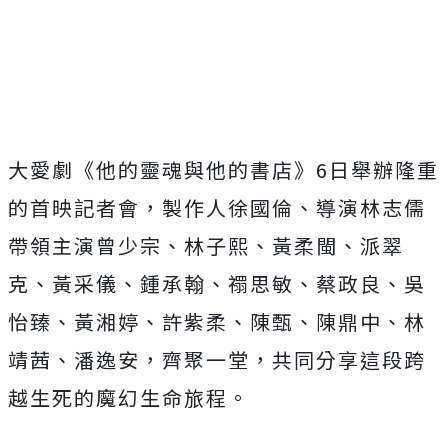
大愛劇《他的靈魂與他的書店》
6
日舉辦隆重
的首映記者會，製作人徐國倫、導演林志儒
帶領主演曾少宗、林子熙、黃柔閩、派翠
克、黃采儀、鍾承翰、禤思敏、蔡政良、吳
怡臻、黃湘婷、許紫柔、陳甄、陳鼎中、林
靖茜、潘逸安，齊聚一堂，共同分享這段跨
越生死的魔幻生命旅程。